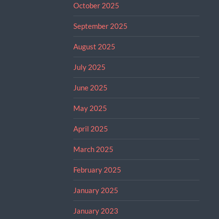
October 2025
September 2025
August 2025
July 2025
June 2025
May 2025
April 2025
March 2025
February 2025
January 2025
January 2023