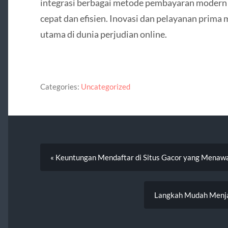
integrasi berbagai metode pembayaran modern
cepat dan efisien. Inovasi dan pelayanan prima 
utama di dunia perjudian online.
Categories:
Uncategorized
« Keuntungan Mendaftar di Situs Gacor yang Menaw
Langkah Mudah Menjad