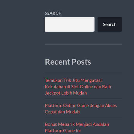
SEARCH
Search
Recent Posts
Temukan Trik Jitu Mengatasi
Kekalahan di Slot Online dan Raih
Jackpot Lebih Mudah
Platform Online Game dengan Akses
Cepat dan Mudah
Bonus Menarik Menjadi Andalan
Platform Game Ini