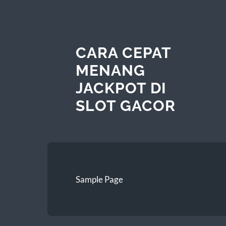
CARA CEPAT
MENANG
JACKPOT DI
SLOT GACOR
Sample Page