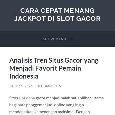
CARA CEPAT MENANG
JACKPOT DI SLOT GACOR
SHOW MENU
Analisis Tren Situs Gacor yang
Menjadi Favorit Pemain
Indonesia
JUNE 16, 2026
/
0 COMMENTS
Situs
slot dana
gacor menjadi salah satu pilihan utama
bagi para penggemar judi online yang ingin
mendapatkan kemenangan maksimal. Dengan