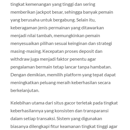
tingkat kemenangan yang tinggi dan sering
memberikan jackpot besar, sehingga banyak pemain
yang berusaha untuk bergabung. Selain itu,
keberagaman jenis permainan yang ditawarkan
menjadi nilai tambah, memungkinkan pemain
menyesuaikan pilihan sesuai keinginan dan strategi
masing-masing. Kecepatan proses deposit dan
withdraw juga menjadi faktor penentu agar
pengalaman bermain tetap lancar tanpa hambatan.
Dengan demikian, memilih platform yang tepat dapat
meningkatkan peluang meraih keberhasilan secara
berkelanjutan.
Kelebihan utama dari situs gacor terletak pada tingkat
keberhasilannya yang konsisten dan transparansi
dalam setiap transaksi. Sistem yang digunakan
biasanya dilengkapi fitur keamanan tingkat tinggi agar