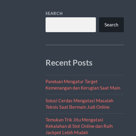
SEARCH
Search
Recent Posts
Panduan Mengatur Target
Kemenangan dan Kerugian Saat Main
Solusi Cerdas Mengatasi Masalah
Teknis Saat Bermain Judi Online
Temukan Trik Jitu Mengatasi
Kekalahan di Slot Online dan Raih
Jackpot Lebih Mudah