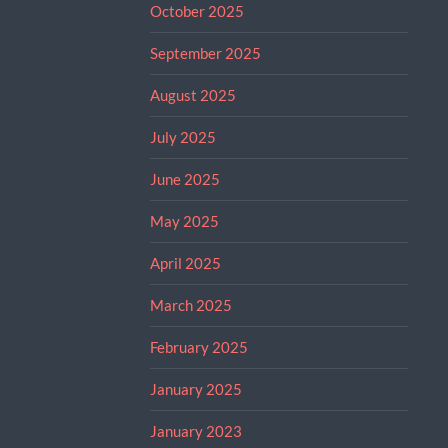
October 2025
September 2025
August 2025
July 2025
June 2025
May 2025
April 2025
March 2025
February 2025
January 2025
January 2023