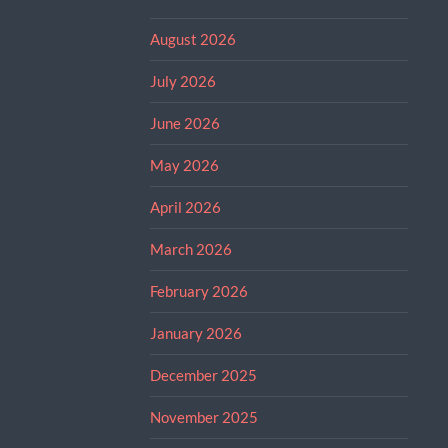
August 2026
July 2026
June 2026
May 2026
April 2026
March 2026
February 2026
January 2026
December 2025
November 2025