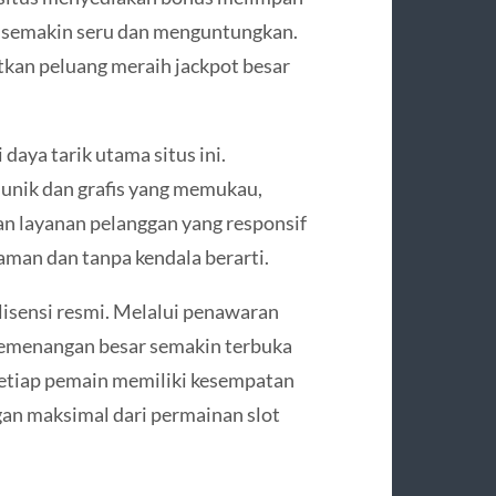
 semakin seru dan menguntungkan.
atkan peluang meraih jackpot besar
 daya tarik utama situs ini.
unik dan grafis yang memukau,
 layanan pelanggan yang responsif
man dan tanpa kendala berarti.
lisensi resmi. Melalui penawaran
 kemenangan besar semakin terbuka
setiap pemain memiliki kesempatan
an maksimal dari permainan slot