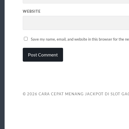
WEBSITE
Save my name, email, and website in this browser for the n
© 2026
CARA CEPAT MENANG JACKPOT DI SLOT GA