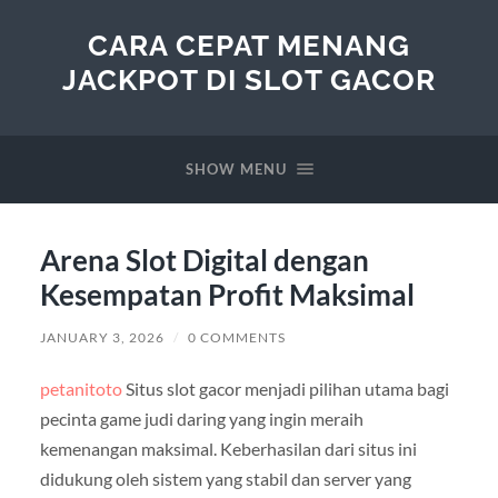
CARA CEPAT MENANG
JACKPOT DI SLOT GACOR
SHOW MENU
Arena Slot Digital dengan
Kesempatan Profit Maksimal
JANUARY 3, 2026
/
0 COMMENTS
petanitoto
Situs slot gacor menjadi pilihan utama bagi
pecinta game judi daring yang ingin meraih
kemenangan maksimal. Keberhasilan dari situs ini
didukung oleh sistem yang stabil dan server yang