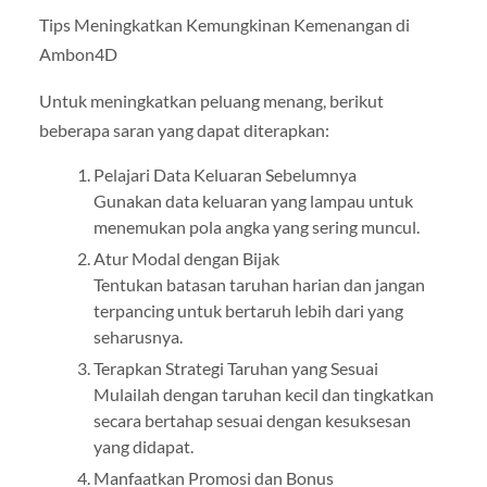
Tips Meningkatkan Kemungkinan Kemenangan di
Ambon4D
Untuk meningkatkan peluang menang, berikut
beberapa saran yang dapat diterapkan:
Pelajari Data Keluaran Sebelumnya
Gunakan data keluaran yang lampau untuk
menemukan pola angka yang sering muncul.
Atur Modal dengan Bijak
Tentukan batasan taruhan harian dan jangan
terpancing untuk bertaruh lebih dari yang
seharusnya.
Terapkan Strategi Taruhan yang Sesuai
Mulailah dengan taruhan kecil dan tingkatkan
secara bertahap sesuai dengan kesuksesan
yang didapat.
Manfaatkan Promosi dan Bonus