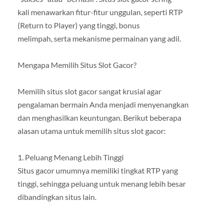
kali menawarkan fitur-fitur unggulan, seperti RTP
(Return to Player) yang tinggi, bonus
melimpah, serta mekanisme permainan yang adil.
Mengapa Memilih Situs Slot Gacor?
Memilih situs slot gacor sangat krusial agar
pengalaman bermain Anda menjadi menyenangkan
dan menghasilkan keuntungan. Berikut beberapa
alasan utama untuk memilih situs slot gacor:
1. Peluang Menang Lebih Tinggi
Situs gacor umumnya memiliki tingkat RTP yang
tinggi, sehingga peluang untuk menang lebih besar
dibandingkan situs lain.