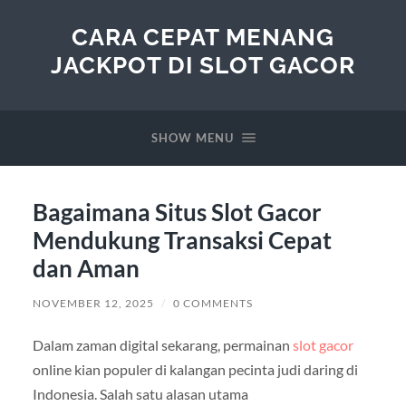
CARA CEPAT MENANG
JACKPOT DI SLOT GACOR
SHOW MENU
Bagaimana Situs Slot Gacor
Mendukung Transaksi Cepat
dan Aman
NOVEMBER 12, 2025
/
0 COMMENTS
Dalam zaman digital sekarang, permainan
slot gacor
online kian populer di kalangan pecinta judi daring di
Indonesia. Salah satu alasan utama