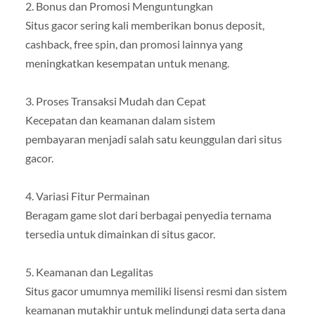
2. Bonus dan Promosi Menguntungkan
Situs gacor sering kali memberikan bonus deposit,
cashback, free spin, dan promosi lainnya yang
meningkatkan kesempatan untuk menang.
3. Proses Transaksi Mudah dan Cepat
Kecepatan dan keamanan dalam sistem
pembayaran menjadi salah satu keunggulan dari situs
gacor.
4. Variasi Fitur Permainan
Beragam game slot dari berbagai penyedia ternama
tersedia untuk dimainkan di situs gacor.
5. Keamanan dan Legalitas
Situs gacor umumnya memiliki lisensi resmi dan sistem
keamanan mutakhir untuk melindungi data serta dana