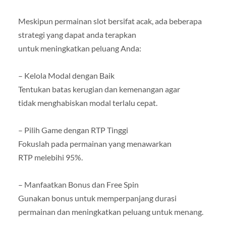
Meskipun permainan slot bersifat acak, ada beberapa
strategi yang dapat anda terapkan
untuk meningkatkan peluang Anda:
– Kelola Modal dengan Baik
Tentukan batas kerugian dan kemenangan agar
tidak menghabiskan modal terlalu cepat.
– Pilih Game dengan RTP Tinggi
Fokuslah pada permainan yang menawarkan
RTP melebihi 95%.
– Manfaatkan Bonus dan Free Spin
Gunakan bonus untuk memperpanjang durasi
permainan dan meningkatkan peluang untuk menang.