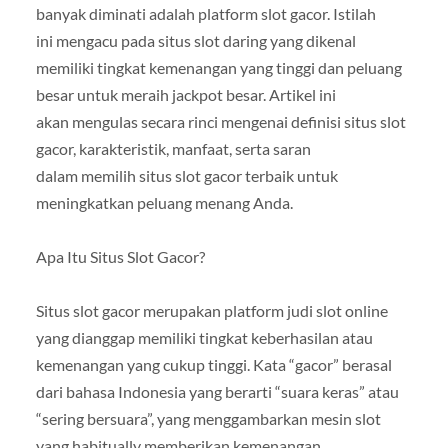
banyak diminati adalah platform slot gacor. Istilah
ini mengacu pada situs slot daring yang dikenal
memiliki tingkat kemenangan yang tinggi dan peluang
besar untuk meraih jackpot besar. Artikel ini
akan mengulas secara rinci mengenai definisi situs slot
gacor, karakteristik, manfaat, serta saran
dalam memilih situs slot gacor terbaik untuk
meningkatkan peluang menang Anda.
Apa Itu Situs Slot Gacor?
Situs slot gacor merupakan platform judi slot online
yang dianggap memiliki tingkat keberhasilan atau
kemenangan yang cukup tinggi. Kata “gacor” berasal
dari bahasa Indonesia yang berarti “suara keras” atau
“sering bersuara”, yang menggambarkan mesin slot
yang habitually memberikan kemenangan