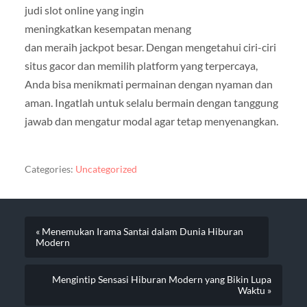
judi slot online yang ingin
meningkatkan kesempatan menang
dan meraih jackpot besar. Dengan mengetahui ciri-ciri
situs gacor dan memilih platform yang terpercaya,
Anda bisa menikmati permainan dengan nyaman dan
aman. Ingatlah untuk selalu bermain dengan tanggung
jawab dan mengatur modal agar tetap menyenangkan.
Categories:
Uncategorized
« Menemukan Irama Santai dalam Dunia Hiburan
Modern
Mengintip Sensasi Hiburan Modern yang Bikin Lupa
Waktu »