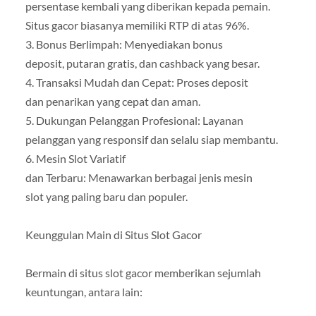
persentase kembali yang diberikan kepada pemain.
Situs gacor biasanya memiliki RTP di atas 96%.
3. Bonus Berlimpah: Menyediakan bonus
deposit, putaran gratis, dan cashback yang besar.
4. Transaksi Mudah dan Cepat: Proses deposit
dan penarikan yang cepat dan aman.
5. Dukungan Pelanggan Profesional: Layanan
pelanggan yang responsif dan selalu siap membantu.
6. Mesin Slot Variatif
dan Terbaru: Menawarkan berbagai jenis mesin
slot yang paling baru dan populer.
Keunggulan Main di Situs Slot Gacor
Bermain di situs slot gacor memberikan sejumlah
keuntungan, antara lain: