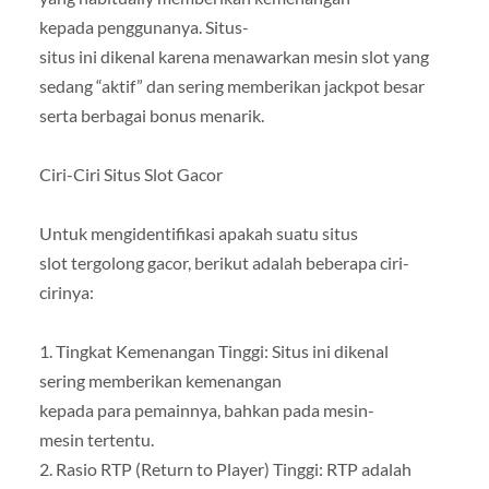
kepada penggunanya. Situs-
situs ini dikenal karena menawarkan mesin slot yang
sedang “aktif” dan sering memberikan jackpot besar
serta berbagai bonus menarik.
Ciri-Ciri Situs Slot Gacor
Untuk mengidentifikasi apakah suatu situs
slot tergolong gacor, berikut adalah beberapa ciri-
cirinya:
1. Tingkat Kemenangan Tinggi: Situs ini dikenal
sering memberikan kemenangan
kepada para pemainnya, bahkan pada mesin-
mesin tertentu.
2. Rasio RTP (Return to Player) Tinggi: RTP adalah