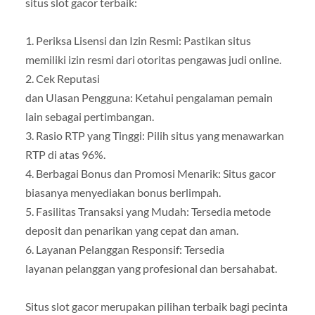
situs slot gacor terbaik:
1. Periksa Lisensi dan Izin Resmi: Pastikan situs
memiliki izin resmi dari otoritas pengawas judi online.
2. Cek Reputasi
dan Ulasan Pengguna: Ketahui pengalaman pemain
lain sebagai pertimbangan.
3. Rasio RTP yang Tinggi: Pilih situs yang menawarkan
RTP di atas 96%.
4. Berbagai Bonus dan Promosi Menarik: Situs gacor
biasanya menyediakan bonus berlimpah.
5. Fasilitas Transaksi yang Mudah: Tersedia metode
deposit dan penarikan yang cepat dan aman.
6. Layanan Pelanggan Responsif: Tersedia
layanan pelanggan yang profesional dan bersahabat.
Situs slot gacor merupakan pilihan terbaik bagi pecinta