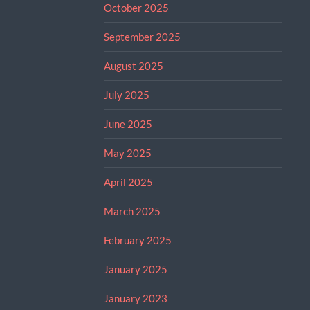
October 2025
September 2025
August 2025
July 2025
June 2025
May 2025
April 2025
March 2025
February 2025
January 2025
January 2023