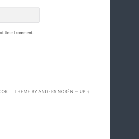
ext time I comment.
COR
THEME BY
ANDERS NORÉN
—
UP ↑