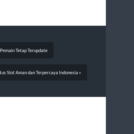
t Pemain Tetap Terupdate
itus Slot Aman dan Terpercaya Indonesia »