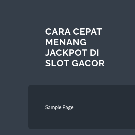
CARA CEPAT
MENANG
JACKPOT DI
SLOT GACOR
Sample Page