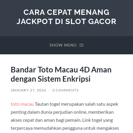
CARA CEPAT MENANG
JACKPOT DI SLOT GACOR
SHOW MENU
Bandar Toto Macau 4D Aman
dengan Sistem Enkripsi
JANUARY 27, 2026
/
0 COMMENTS
toto macau
Tautan togel merupakan salah satu aspek
penting dalam dunia perjudian online, memberikan
akses cepat dan aman bagi pemain. Link togel yang
terpercaya memudahkan pengguna untuk mengakses