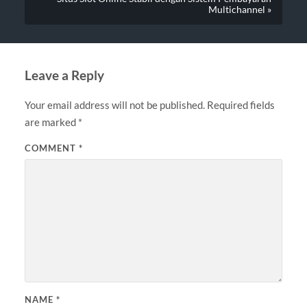
Multichannel »
Leave a Reply
Your email address will not be published.
Required fields
are marked
*
COMMENT
*
NAME
*