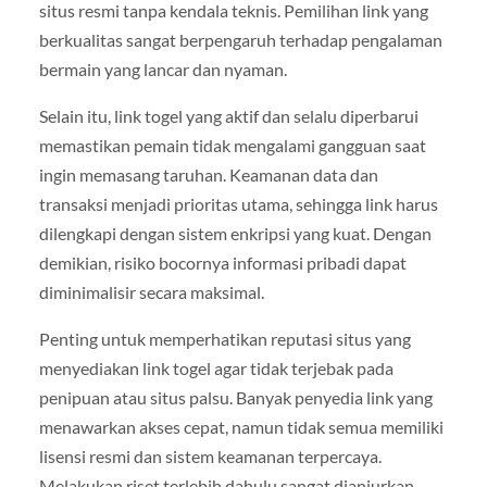
situs resmi tanpa kendala teknis. Pemilihan link yang
berkualitas sangat berpengaruh terhadap pengalaman
bermain yang lancar dan nyaman.
Selain itu, link togel yang aktif dan selalu diperbarui
memastikan pemain tidak mengalami gangguan saat
ingin memasang taruhan. Keamanan data dan
transaksi menjadi prioritas utama, sehingga link harus
dilengkapi dengan sistem enkripsi yang kuat. Dengan
demikian, risiko bocornya informasi pribadi dapat
diminimalisir secara maksimal.
Penting untuk memperhatikan reputasi situs yang
menyediakan link togel agar tidak terjebak pada
penipuan atau situs palsu. Banyak penyedia link yang
menawarkan akses cepat, namun tidak semua memiliki
lisensi resmi dan sistem keamanan terpercaya.
Melakukan riset terlebih dahulu sangat dianjurkan