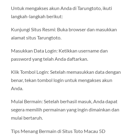
Untuk mengakses akun Anda di Tarungtoto, ikuti
langkah-langkah berikut:
Kunjungi Situs Resmi: Buka browser dan masukkan
alamat situs Tarungtoto.
Masukkan Data Login: Ketikkan username dan
password yang telah Anda daftarkan.
Klik Tombol Login: Setelah memasukkan data dengan
benar, tekan tombol login untuk mengakses akun
Anda.
Mulai Bermain: Setelah berhasil masuk, Anda dapat
segera memilih permainan yang ingin dimainkan dan
mulai bertaruh.
Tips Menang Bermain di Situs Toto Macau 5D