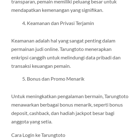
transparan, pemain memiliki peluang besar untuk
mendapatkan kemenangan yang signifikan.
Keamanan dan Privasi Terjamin
Keamanan adalah hal yang sangat penting dalam
permainan judi online. Tarungtoto menerapkan
enkripsi canggih untuk melindungi data pribadi dan
transaksi keuangan pemain.
Bonus dan Promo Menarik
Untuk meningkatkan pengalaman bermain, Tarungtoto
menawarkan berbagai bonus menarik, seperti bonus
deposit, cashback, dan hadiah jackpot besar bagi
anggota yang setia.
Cara Login ke Tarungtoto