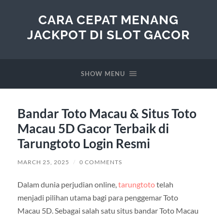
CARA CEPAT MENANG
JACKPOT DI SLOT GACOR
SHOW MENU
Bandar Toto Macau & Situs Toto
Macau 5D Gacor Terbaik di
Tarungtoto Login Resmi
MARCH 25, 2025
/
0 COMMENTS
Dalam dunia perjudian online,
tarungtoto
telah
menjadi pilihan utama bagi para penggemar Toto
Macau 5D. Sebagai salah satu situs bandar Toto Macau