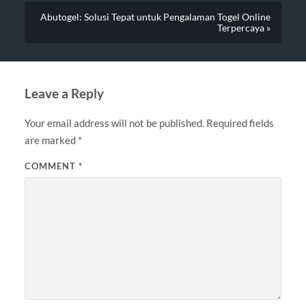
Abutogel: Solusi Tepat untuk Pengalaman Togel Online
Terpercaya »
Leave a Reply
Your email address will not be published.
Required fields
are marked
*
COMMENT
*