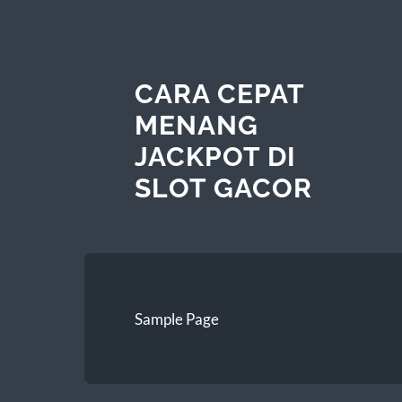
CARA CEPAT
MENANG
JACKPOT DI
SLOT GACOR
Sample Page