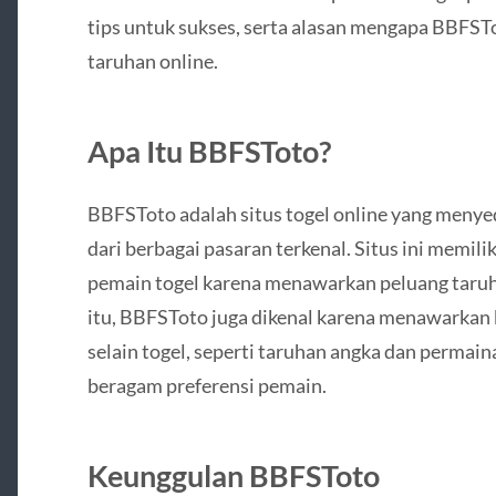
tips untuk sukses, serta alasan mengapa BBFSTo
taruhan online.
Apa Itu BBFSToto?
BBFSToto adalah situs togel online yang menye
dari berbagai pasaran terkenal. Situs ini memilik
pemain togel karena menawarkan peluang taruha
itu, BBFSToto juga dikenal karena menawarka
selain togel, seperti taruhan angka dan perma
beragam preferensi pemain.
Keunggulan BBFSToto