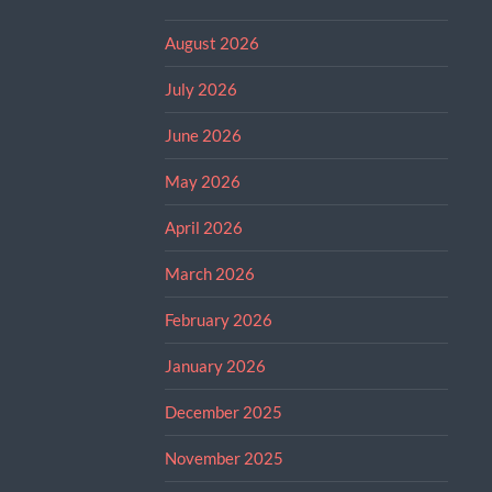
August 2026
July 2026
June 2026
May 2026
April 2026
March 2026
February 2026
January 2026
December 2025
November 2025