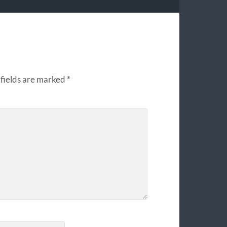
fields are marked
*