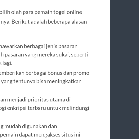
lih oleh para pemain togel online
nya. Berikut adalah beberapa alasan
awarkan berbagai jenis pasaran
 pasaran yang mereka sukai, seperti
lagi.
emberikan berbagai bonus dan promo
 yang tentunya bisa meningkatkan
an menjadi prioritas utama di
gi enkripsi terbaru untuk melindungi
ng mudah digunakan dan
 pemain dapat mengakses situs ini