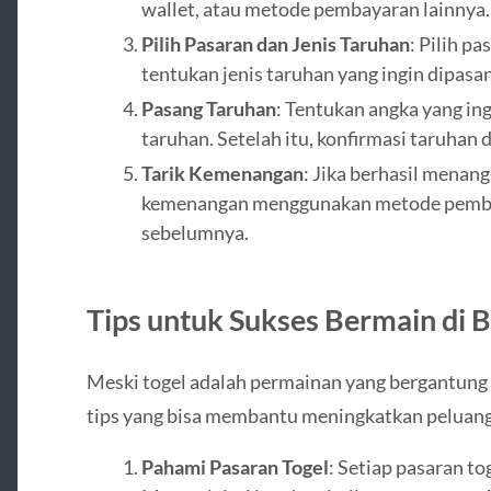
wallet, atau metode pembayaran lainnya.
Pilih Pasaran dan Jenis Taruhan
: Pilih p
tentukan jenis taruhan yang ingin dipasan
Pasang Taruhan
: Tentukan angka yang in
taruhan. Setelah itu, konfirmasi taruhan 
Tarik Kemenangan
: Jika berhasil menang
kemenangan menggunakan metode pembay
sebelumnya.
Tips untuk Sukses Bermain di 
Meski togel adalah permainan yang bergantung
tips yang bisa membantu meningkatkan peluan
Pahami Pasaran Togel
: Setiap pasaran to