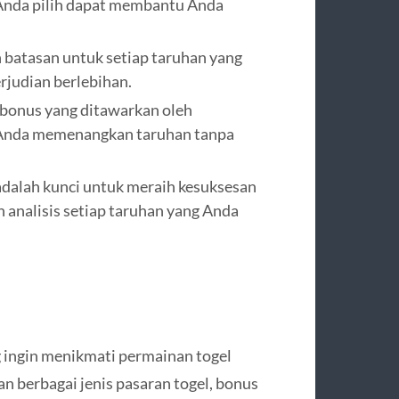
 Anda pilih dapat membantu Anda
n batasan untuk setiap taruhan yang
rjudian berlebihan.
 bonus yang ditawarkan oleh
Anda memenangkan taruhan tanpa
 adalah kunci untuk meraih kesuksesan
n analisis setiap taruhan yang Anda
g ingin menikmati permainan togel
 berbagai jenis pasaran togel, bonus