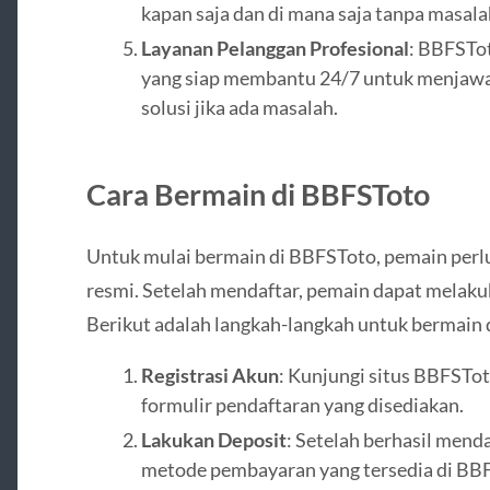
kapan saja dan di mana saja tanpa masala
Layanan Pelanggan Profesional
: BBFSTot
yang siap membantu 24/7 untuk menjawa
solusi jika ada masalah.
Cara Bermain di BBFSToto
Untuk mulai bermain di BBFSToto, pemain perlu 
resmi. Setelah mendaftar, pemain dapat melaku
Berikut adalah langkah-langkah untuk bermain
Registrasi Akun
: Kunjungi situs BBFSTo
formulir pendaftaran yang disediakan.
Lakukan Deposit
: Setelah berhasil mend
metode pembayaran yang tersedia di BBFS