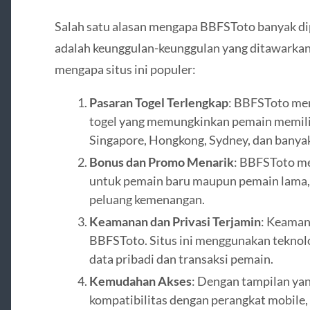
Salah satu alasan mengapa BBFSToto banyak dipi
adalah keunggulan-keunggulan yang ditawarkan
mengapa situs ini populer:
Pasaran Togel Terlengkap
: BBFSToto men
togel yang memungkinkan pemain memilih
Singapore, Hongkong, Sydney, dan banyak 
Bonus dan Promo Menarik
: BBFSToto m
untuk pemain baru maupun pemain lama,
peluang kemenangan.
Keamanan dan Privasi Terjamin
: Keaman
BBFSToto. Situs ini menggunakan teknolo
data pribadi dan transaksi pemain.
Kemudahan Akses
: Dengan tampilan ya
kompatibilitas dengan perangkat mobile,