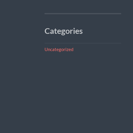
Categories
Uncategorized