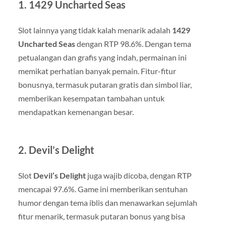
1. 1429 Uncharted Seas
Slot lainnya yang tidak kalah menarik adalah
1429
Uncharted Seas
dengan RTP 98.6%. Dengan tema
petualangan dan grafis yang indah, permainan ini
memikat perhatian banyak pemain. Fitur-fitur
bonusnya, termasuk putaran gratis dan simbol liar,
memberikan kesempatan tambahan untuk
mendapatkan kemenangan besar.
2. Devil’s Delight
Slot
Devil’s Delight
juga wajib dicoba, dengan RTP
mencapai 97.6%. Game ini memberikan sentuhan
humor dengan tema iblis dan menawarkan sejumlah
fitur menarik, termasuk putaran bonus yang bisa