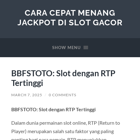
CARA CEPAT MENANG
JACKPOT DI SLOT GACOR
SHOW MENU
BBFSTOTO: Slot dengan RTP
Tertinggi
MARCH 7, 2025
/
0 COMMENTS
BBFSTOTO: Slot dengan RTP Tertinggi
Dalam dunia permainan slot online, RTP (Return to
Player) merupakan salah satu faktor yang paling
penting bagi para pemain. RTP menunjukkan