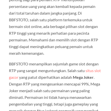
persentase uang yang akan kembali kepada pemain
dari total taruhan dalam jangka panjang. Di
BBFSTOTO, salah satu platform terkemuka untuk
bermain slot online, ada berbagai pilihan slot dengan
RTP tinggi yang menarik perhatian para pecinta
permainan. Memahami dan memilih slot dengan RTP
tinggi dapat meningkatkan peluang pemain untuk
meraih kemenangan.
BBFSTOTO menampilkan sejumlah game slot dengan
RTP yang sangat menguntungkan. Salah satu
situs slot
gacor
yang patut diperhatikan adalah
Mega Joker
.
Dengan RTP yang mengesankan mencapai 99%, Mega
Joker menjadi salah satu permainan yang paling
diminati. Permainan ini tidak hanya menawarkan
pengembalian yang tinggi, tetapi juga gameplay yang
menarik dengan fitur jackpot progresif yang memikat.