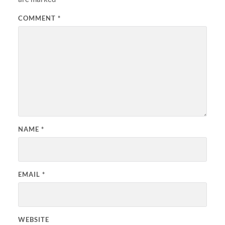
COMMENT
*
NAME
*
EMAIL
*
WEBSITE