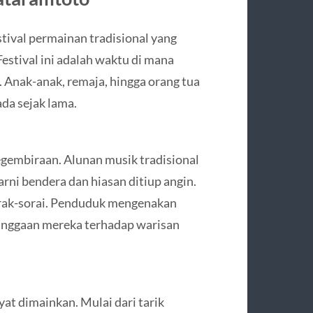
tival permainan tradisional yang
tival ini adalah waktu di mana
Anak-anak, remaja, hingga orang tua
da sejak lama.
gembiraan. Alunan musik tradisional
ni bendera dan hiasan ditiup angin.
orak-sorai. Penduduk mengenakan
anggaan mereka terhadap warisan
yat dimainkan. Mulai dari tarik