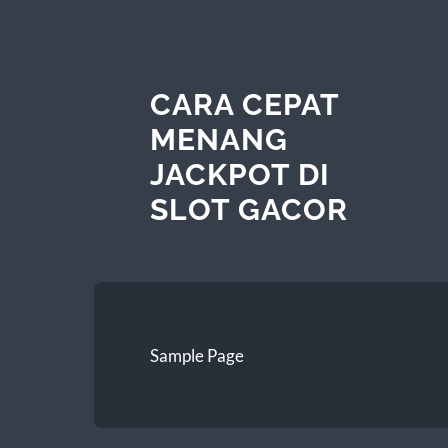
CARA CEPAT
MENANG
JACKPOT DI
SLOT GACOR
Sample Page