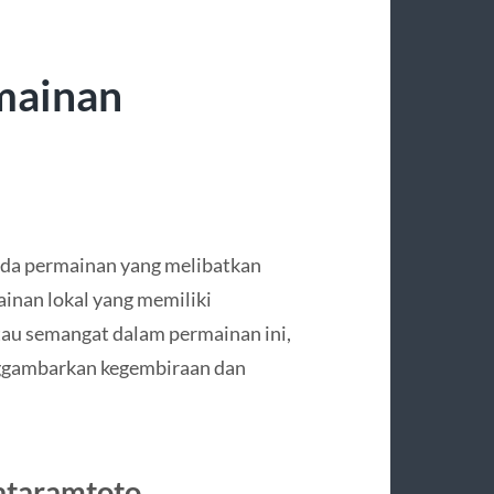
mainan
da permainan yang melibatkan
inan lokal yang memiliki
atau semangat dalam permainan ini,
nggambarkan kegembiraan dan
ataramtoto