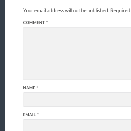
Your email address will not be published.
Required 
COMMENT
*
NAME
*
EMAIL
*