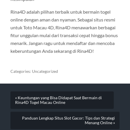
Rina4D adalah pilihan terbaik untuk bermain togel
online dengan aman dan nyaman. Sebagai situs resmi
untuk Toto Macau 4D, Rina4D menawarkan berbagai
fitur unggulan mulai dari transaksi cepat hingga bonus
menarik. Jangan ragu untuk mendaftar dan mencoba
keberuntungan Anda sekarang di Rina4D!
Categories:
Uncategorized
« Keuntungan yang Bisa Didapat Saat Bermain di
Rina4D Togel Macau Online
Panduan Lengkap Situs Slot Gacor: Tips dan Strategi
Menang Online »