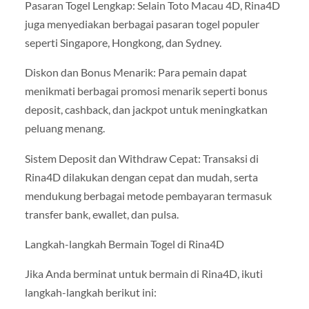
Pasaran Togel Lengkap: Selain Toto Macau 4D, Rina4D
juga menyediakan berbagai pasaran togel populer
seperti Singapore, Hongkong, dan Sydney.
Diskon dan Bonus Menarik: Para pemain dapat
menikmati berbagai promosi menarik seperti bonus
deposit, cashback, dan jackpot untuk meningkatkan
peluang menang.
Sistem Deposit dan Withdraw Cepat: Transaksi di
Rina4D dilakukan dengan cepat dan mudah, serta
mendukung berbagai metode pembayaran termasuk
transfer bank, ewallet, dan pulsa.
Langkah-langkah Bermain Togel di Rina4D
Jika Anda berminat untuk bermain di Rina4D, ikuti
langkah-langkah berikut ini: