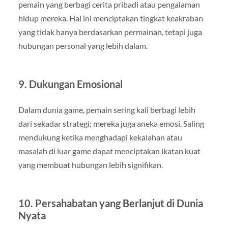
pemain yang berbagi cerita pribadi atau pengalaman
hidup mereka. Hal ini menciptakan tingkat keakraban
yang tidak hanya berdasarkan permainan, tetapi juga
hubungan personal yang lebih dalam.
9.
Dukungan Emosional
Dalam dunia game, pemain sering kali berbagi lebih
dari sekadar strategi; mereka juga aneka emosi. Saling
mendukung ketika menghadapi kekalahan atau
masalah di luar game dapat menciptakan ikatan kuat
yang membuat hubungan lebih signifikan.
10.
Persahabatan yang Berlanjut di Dunia
Nyata