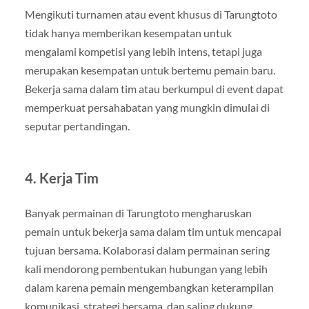
Mengikuti turnamen atau event khusus di Tarungtoto
tidak hanya memberikan kesempatan untuk
mengalami kompetisi yang lebih intens, tetapi juga
merupakan kesempatan untuk bertemu pemain baru.
Bekerja sama dalam tim atau berkumpul di event dapat
memperkuat persahabatan yang mungkin dimulai di
seputar pertandingan.
4.
Kerja Tim
Banyak permainan di Tarungtoto mengharuskan
pemain untuk bekerja sama dalam tim untuk mencapai
tujuan bersama. Kolaborasi dalam permainan sering
kali mendorong pembentukan hubungan yang lebih
dalam karena pemain mengembangkan keterampilan
komunikasi, strategi bersama, dan saling dukung.