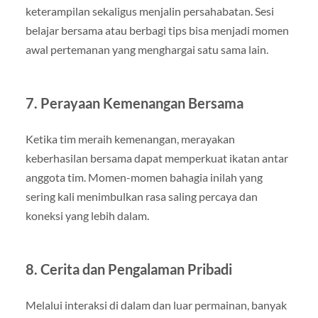
keterampilan sekaligus menjalin persahabatan. Sesi
belajar bersama atau berbagi tips bisa menjadi momen
awal pertemanan yang menghargai satu sama lain.
7.
Perayaan Kemenangan Bersama
Ketika tim meraih kemenangan, merayakan
keberhasilan bersama dapat memperkuat ikatan antar
anggota tim. Momen-momen bahagia inilah yang
sering kali menimbulkan rasa saling percaya dan
koneksi yang lebih dalam.
8.
Cerita dan Pengalaman Pribadi
Melalui interaksi di dalam dan luar permainan, banyak