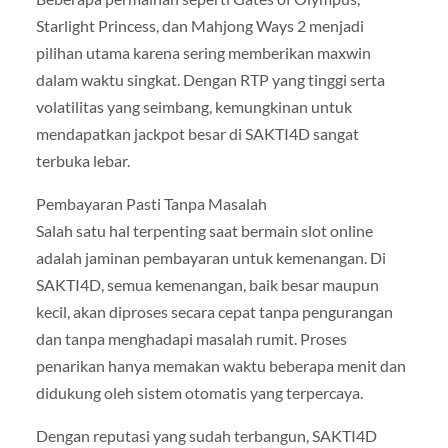
Starlight Princess, dan Mahjong Ways 2 menjadi
pilihan utama karena sering memberikan maxwin
dalam waktu singkat. Dengan RTP yang tinggi serta
volatilitas yang seimbang, kemungkinan untuk
mendapatkan jackpot besar di SAKTI4D sangat
terbuka lebar.
Pembayaran Pasti Tanpa Masalah
Salah satu hal terpenting saat bermain slot online
adalah jaminan pembayaran untuk kemenangan. Di
SAKTI4D, semua kemenangan, baik besar maupun
kecil, akan diproses secara cepat tanpa pengurangan
dan tanpa menghadapi masalah rumit. Proses
penarikan hanya memakan waktu beberapa menit dan
didukung oleh sistem otomatis yang terpercaya.
Dengan reputasi yang sudah terbangun, SAKTI4D