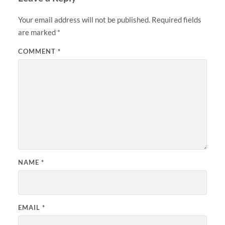
Your email address will not be published.
Required fields
are marked
*
COMMENT
*
NAME
*
EMAIL
*