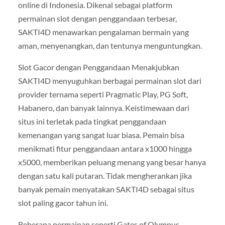
online di Indonesia. Dikenal sebagai platform
permainan slot dengan penggandaan terbesar,
SAKTI4D menawarkan pengalaman bermain yang
aman, menyenangkan, dan tentunya menguntungkan.
Slot Gacor dengan Penggandaan Menakjubkan
SAKTI4D menyuguhkan berbagai permainan slot dari
provider ternama seperti Pragmatic Play, PG Soft,
Habanero, dan banyak lainnya. Keistimewaan dari
situs ini terletak pada tingkat penggandaan
kemenangan yang sangat luar biasa. Pemain bisa
menikmati fitur penggandaan antara x1000 hingga
x5000, memberikan peluang menang yang besar hanya
dengan satu kali putaran. Tidak mengherankan jika
banyak pemain menyatakan SAKTI4D sebagai situs
slot paling gacor tahun ini.
Beberapa permainan seperti Gates of Olympus,