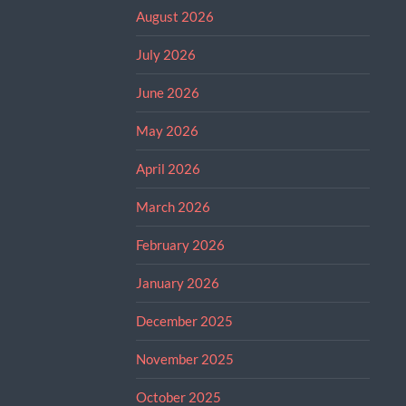
August 2026
July 2026
June 2026
May 2026
April 2026
March 2026
February 2026
January 2026
December 2025
November 2025
October 2025