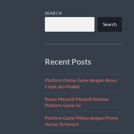
SEARCH
Search
Recent Posts
Platform Online Game dengan Akses
Cepat dan Mudah
Bonus Menarik Menjadi Andalan
Platform Game Ini
Platform Game Pilihan dengan Promo
Harian Terfavorit