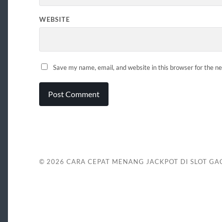
WEBSITE
Save my name, email, and website in this browser for the n
© 2026
CARA CEPAT MENANG JACKPOT DI SLOT GA