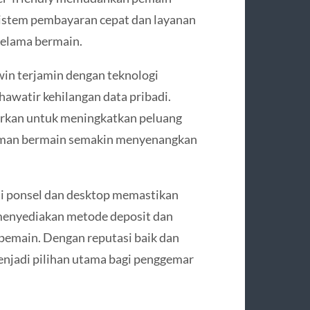
 sistem pembayaran cepat dan layanan
elama bermain.
win terjamin dengan teknologi
hawatir kehilangan data pribadi.
arkan untuk meningkatkan peluang
aman bermain semakin menyenangkan
ti ponsel dan desktop memastikan
 menyediakan metode deposit dan
pemain. Dengan reputasi baik dan
enjadi pilihan utama bagi penggemar