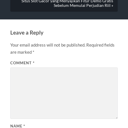
Situs Slot Gacor yang Menyajikan Fitur Demo Gratis
Sebelum Memulai Perjudian Riil »
Leave a Reply
Your email address will not be published.
Required fields
are marked
*
COMMENT
*
NAME
*