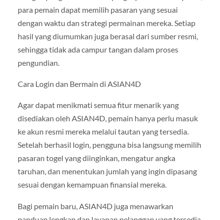
para pemain dapat memilih pasaran yang sesuai
dengan waktu dan strategi permainan mereka. Setiap
hasil yang diumumkan juga berasal dari sumber resmi,
sehingga tidak ada campur tangan dalam proses
pengundian.
Cara Login dan Bermain di ASIAN4D
Agar dapat menikmati semua fitur menarik yang
disediakan oleh ASIAN4D, pemain hanya perlu masuk
ke akun resmi mereka melalui tautan yang tersedia.
Setelah berhasil login, pengguna bisa langsung memilih
pasaran togel yang diinginkan, mengatur angka
taruhan, dan menentukan jumlah yang ingin dipasang
sesuai dengan kemampuan finansial mereka.
Bagi pemain baru, ASIAN4D juga menawarkan
panduan lengkap dan layanan pelanggan yang tersedia