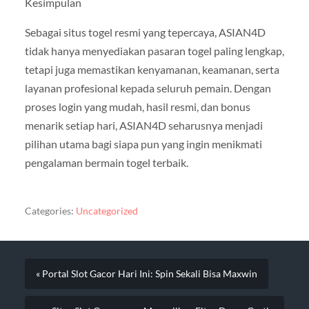
Kesimpulan
Sebagai situs togel resmi yang tepercaya, ASIAN4D
tidak hanya menyediakan pasaran togel paling lengkap,
tetapi juga memastikan kenyamanan, keamanan, serta
layanan profesional kepada seluruh pemain. Dengan
proses login yang mudah, hasil resmi, dan bonus
menarik setiap hari, ASIAN4D seharusnya menjadi
pilihan utama bagi siapa pun yang ingin menikmati
pengalaman bermain togel terbaik.
Categories:
Uncategorized
« Portal Slot Gacor Hari Ini: Spin Sekali Bisa Maxwin