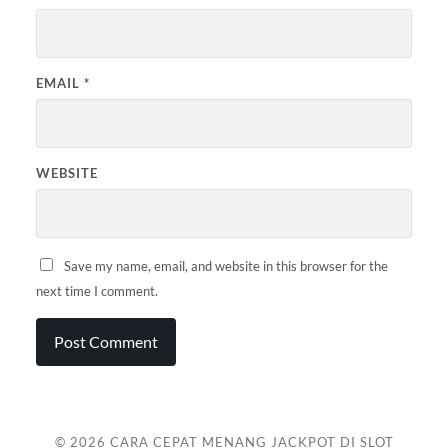
EMAIL
*
WEBSITE
Save my name, email, and website in this browser for the
next time I comment.
© 2026
CARA CEPAT MENANG JACKPOT DI SLOT