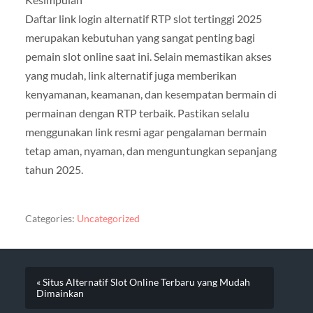
Daftar link login alternatif RTP slot tertinggi 2025
merupakan kebutuhan yang sangat penting bagi
pemain slot online saat ini. Selain memastikan akses
yang mudah, link alternatif juga memberikan
kenyamanan, keamanan, dan kesempatan bermain di
permainan dengan RTP terbaik. Pastikan selalu
menggunakan link resmi agar pengalaman bermain
tetap aman, nyaman, dan menguntungkan sepanjang
tahun 2025.
Categories:
Uncategorized
« Situs Alternatif Slot Online Terbaru yang Mudah
Dimainkan