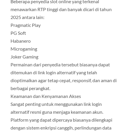
Beberapa penyedia slot online yang terkenal
menawarkan RTP tinggi dan banyak dicari di tahun
2025 antara lain:
Pragmatic Play
PG Soft
Habanero
Microgaming
Joker Gaming
Permainan dari penyedia tersebut biasanya dapat
ditemukan di link login alternatif yang telah
dioptimalkan agar tetap cepat, responsif, dan aman di
berbagai perangkat.
Keamanan dan Kenyamanan Akses
Sangat penting untuk menggunakan link login
alternatif resmi guna menjaga keamanan akun.
Platform yang dapat dipercaya biasanya dilengkapi
dengan sistem enkripsi canggih, perlindungan data