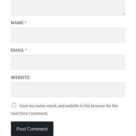
NAME
*
EMAIL
*
WEBSITE
Save my name, email, and website in this browser for the
next time I comment.