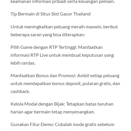
keamanan informasi pribadi serta keuangan pemain.
Tip Bermain di Situs Slot Gacor Thailand
Untuk meningkatkan peluang meraih maxwin, berikut
beberapa saran yang bisa diterapkan:
Pilih Game dengan RTP Tertinggi: Manfaatkan
informasi RTP Live untuk membuat keputusan yang
lebih cerdas.
Manfaatkan Bonus dan Promosi: Ambil setiap peluang
untuk mendapatkan bonus deposit, putaran gratis, dan
cashback.
Kelola Modal dengan Bijak: Tetapkan batas taruhan
harian agar bermain tetap menyenangkan.
Gunakan Fitur Demo: Cobalah mode gratis sebelum