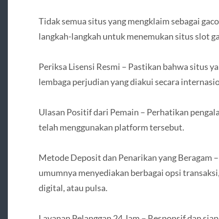
Tidak semua situs yang mengklaim sebagai gaco
langkah-langkah untuk menemukan situs slot ga
Periksa Lisensi Resmi – Pastikan bahwa situs yan
lembaga perjudian yang diakui secara internasio
Ulasan Positif dari Pemain – Perhatikan pengal
telah menggunakan platform tersebut.
Metode Deposit dan Penarikan yang Beragam – S
umumnya menyediakan berbagai opsi transaksi, 
digital, atau pulsa.
Layanan Pelanggan 24 Jam – Responsif dan si