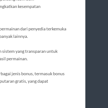
ingkatkan kesempatan
 permainan dari penyedia terkemuka
banyak lainnya.
 sistem yang transparan untuk
sil permainan.
agai jenis bonus, termasuk bonus
putaran gratis, yang dapat