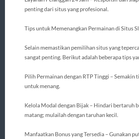
penting dari situs yang profesional.
Tips untuk Memenangkan Permainan di Situs Sl
Selain memastikan pemilihan situs yang teperca
sangat penting. Berikut adalah beberapa tips ya
Pilih Permainan dengan RTP Tinggi – Semakin t
untuk menang.
Kelola Modal dengan Bijak – Hindari bertaruh 
matang; mulailah dengan taruhan kecil.
Manfaatkan Bonus yang Tersedia – Gunakan put