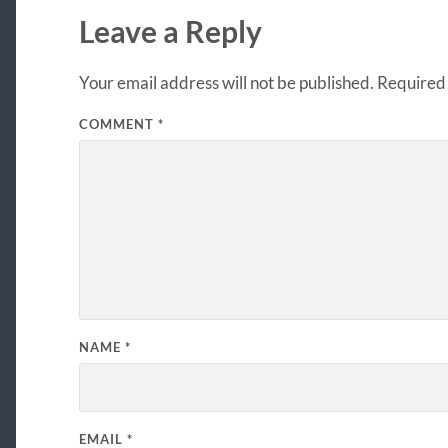
Leave a Reply
Your email address will not be published.
Required 
COMMENT
*
NAME
*
EMAIL
*