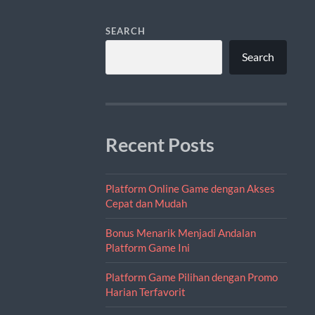
SEARCH
Search
Recent Posts
Platform Online Game dengan Akses
Cepat dan Mudah
Bonus Menarik Menjadi Andalan
Platform Game Ini
Platform Game Pilihan dengan Promo
Harian Terfavorit