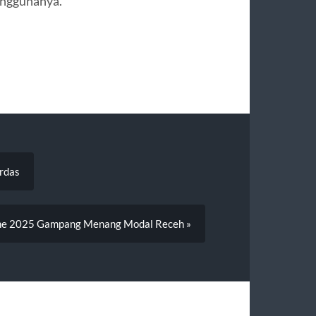
enggunanya.
erdas
ine 2025 Gampang Menang Modal Receh »