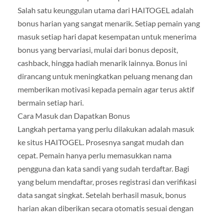
Salah satu keunggulan utama dari HAITOGEL adalah
bonus harian yang sangat menarik. Setiap pemain yang
masuk setiap hari dapat kesempatan untuk menerima
bonus yang bervariasi, mulai dari bonus deposit,
cashback, hingga hadiah menarik lainnya. Bonus ini
dirancang untuk meningkatkan peluang menang dan
memberikan motivasi kepada pemain agar terus aktif
bermain setiap hari.
Cara Masuk dan Dapatkan Bonus
Langkah pertama yang perlu dilakukan adalah masuk
ke situs HAITOGEL. Prosesnya sangat mudah dan
cepat. Pemain hanya perlu memasukkan nama
pengguna dan kata sandi yang sudah terdaftar. Bagi
yang belum mendaftar, proses registrasi dan verifikasi
data sangat singkat. Setelah berhasil masuk, bonus
harian akan diberikan secara otomatis sesuai dengan