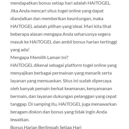
mendapatkan bonus setiap hari adalah HAITOGEL.
Jika Anda mencari situs togel online yang dapat
diandalkan dan memberikan keuntungan, maka
HAITOGEL adalah pilihan yang ideal. Mari kita lihat
beberapa alasan mengapa Anda seharusnya segera
masuk ke HAITOGEL dan ambil bonus harian tertinggi
yang ada!
Mengapa Memilih Laman Ini?
HAITOGEL dikenal sebagai platform togel online yang
menyajikan berbagai permainan yang menarik serta
layanan yang memuaskan. Situs ini sudah dipercaya
oleh banyak pemain berkat keamanan, kenyamanan
bermain, dan layanan dukungan pelanggan yang cepat
tanggap. Di samping itu, HAITOGEL juga menawarkan
beragam diskon dan bonus yang tidak ingin Anda
lewatkan.
Bonus Harian Berlimpah Setiap Hari