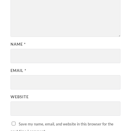
NAME
*
EMAIL
*
WEBSITE
Save my name, email, and website in this browser for the