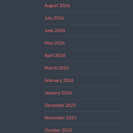
August 2026
July 2026
June 2026
May 2026
April 2026
March 2026
February 2026
January 2026
December 2025
November 2025
October 2025