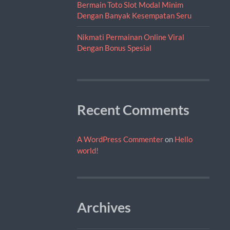
Bermain Toto Slot Modal Minim
Dengan Banyak Kesempatan Seru
Nikmati Permainan Online Viral
Dengan Bonus Spesial
Recent Comments
A WordPress Commenter
on
Hello
world!
Archives