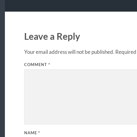
Leave a Reply
Your email address will not be published.
Required 
COMMENT
*
NAME
*