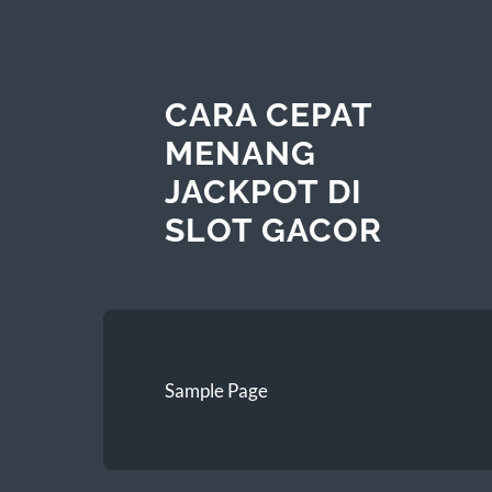
CARA CEPAT
MENANG
JACKPOT DI
SLOT GACOR
Sample Page