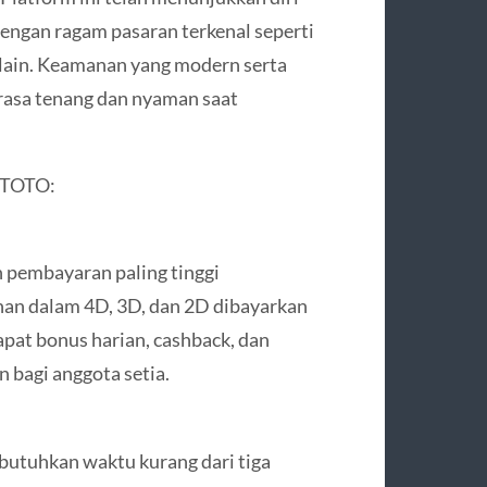
dengan ragam pasaran terkenal seperti
 lain. Keamanan yang modern serta
asa tenang dan nyaman saat
OTOTO:
pembayaran paling tinggi
han dalam 4D, 3D, dan 2D dibayarkan
pat bonus harian, cashback, dan
 bagi anggota setia.
tuhkan waktu kurang dari tiga