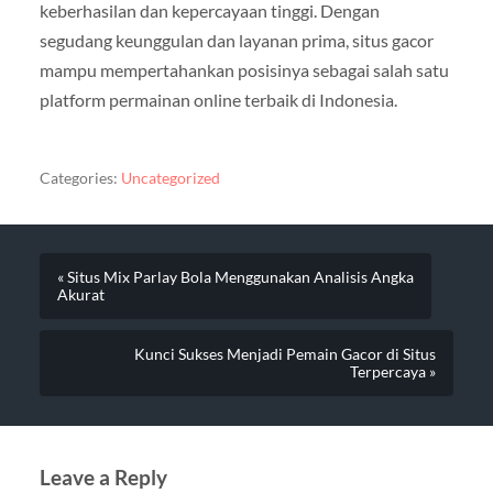
keberhasilan dan kepercayaan tinggi. Dengan
segudang keunggulan dan layanan prima, situs gacor
mampu mempertahankan posisinya sebagai salah satu
platform permainan online terbaik di Indonesia.
Categories:
Uncategorized
« Situs Mix Parlay Bola Menggunakan Analisis Angka
Akurat
Kunci Sukses Menjadi Pemain Gacor di Situs
Terpercaya »
Leave a Reply