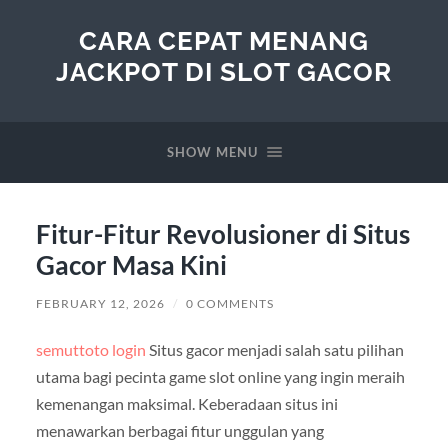
CARA CEPAT MENANG
JACKPOT DI SLOT GACOR
SHOW MENU
Fitur-Fitur Revolusioner di Situs
Gacor Masa Kini
FEBRUARY 12, 2026
/
0 COMMENTS
semuttoto login
Situs gacor menjadi salah satu pilihan
utama bagi pecinta game slot online yang ingin meraih
kemenangan maksimal. Keberadaan situs ini
menawarkan berbagai fitur unggulan yang