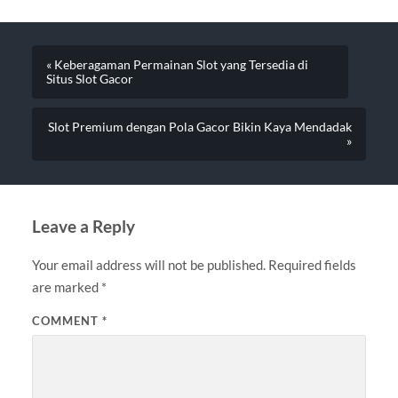
« Keberagaman Permainan Slot yang Tersedia di
Situs Slot Gacor
Slot Premium dengan Pola Gacor Bikin Kaya Mendadak
»
Leave a Reply
Your email address will not be published.
Required fields
are marked
*
COMMENT
*