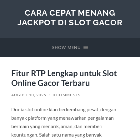
CARA CEPAT MENANG
JACKPOT DI SLOT GACOR
SHOW MENU
Fitur RTP Lengkap untuk Slot
Online Gacor Terbaru
AUGUST 10, 2025
/
0 COMMENTS
Dunia slot online kian berkembang pesat, dengan
banyak platform yang menawarkan pengalaman
bermain yang menarik, aman, dan memberi
keuntungan. Salah satu nama yang banyak