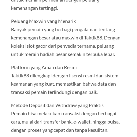
kemenangan tertinggi.
Peluang Maxwin yang Menarik
Banyak pemain yang berbagi pengalaman tentang
kemenangan besar atau maxwin di Taktik88. Dengan
koleksi slot gacor dari penyedia ternama, peluang
untuk meraih hadiah besar semakin terbuka lebar.
Platform yang Aman dan Resmi
Taktik88 dilengkapi dengan lisensi resmi dan sistem
keamanan yang kuat, memastikan bahwa data dan
transaksi pemain terlindungi dengan baik.
Metode Deposit dan Withdraw yang Praktis
Pemain bisa melakukan transaksi dengan berbagai
cara, mulai dari transfer bank, e-wallet, hingga pulsa,
dengan proses yang cepat dan tanpa kesulitan.