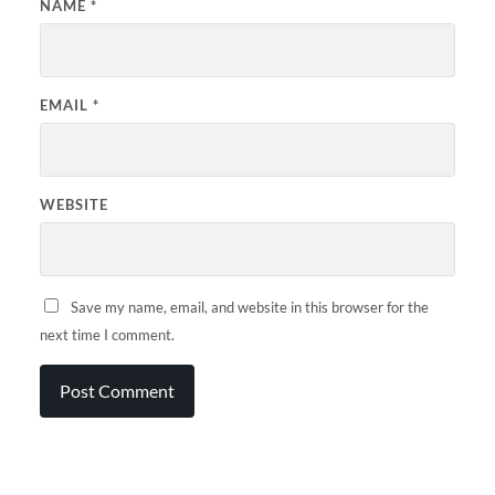
NAME
*
EMAIL
*
WEBSITE
Save my name, email, and website in this browser for the
next time I comment.