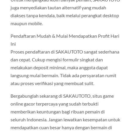
juga menyediakan tautan alternatif yang mudah
diakses tanpa kendala, baik melalui perangkat desktop
maupun mobile.
Pendaftaran Mudah & Mulai Mendapatkan Profit Hari
Ini
Proses pendaftaran di SAKAUTOTO sangat sederhana
dan cepat. Cukup mengisi formulir singkat dan
melakukan deposit minimal, maka anggota dapat
langsung mulai bermain. Tidak ada persyaratan rumit
atau proses verifikasi yang membuat sulit.
Bergabunglah sekarang di SAKAUTOTO, situs game
online gacor terpercaya yang sudah terbukti
memberikan keuntungan bagi ribuan pemain di
seluruh Indonesia. Jangan lewatkan kesempatan untuk
mendapatkan cuan besar hanya dengan bermain di