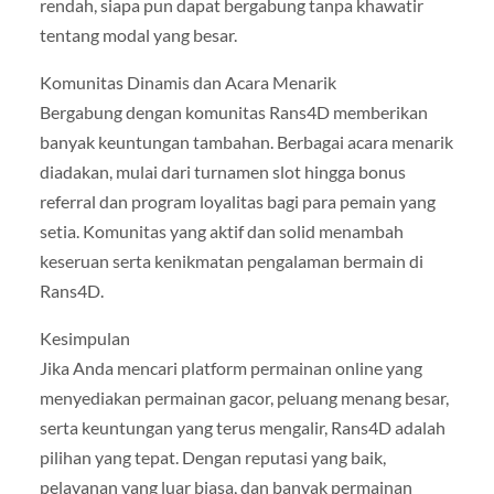
rendah, siapa pun dapat bergabung tanpa khawatir
tentang modal yang besar.
Komunitas Dinamis dan Acara Menarik
Bergabung dengan komunitas Rans4D memberikan
banyak keuntungan tambahan. Berbagai acara menarik
diadakan, mulai dari turnamen slot hingga bonus
referral dan program loyalitas bagi para pemain yang
setia. Komunitas yang aktif dan solid menambah
keseruan serta kenikmatan pengalaman bermain di
Rans4D.
Kesimpulan
Jika Anda mencari platform permainan online yang
menyediakan permainan gacor, peluang menang besar,
serta keuntungan yang terus mengalir, Rans4D adalah
pilihan yang tepat. Dengan reputasi yang baik,
pelayanan yang luar biasa, dan banyak permainan