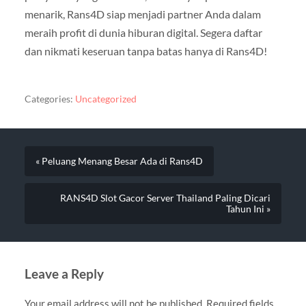
menarik, Rans4D siap menjadi partner Anda dalam
meraih profit di dunia hiburan digital. Segera daftar
dan nikmati keseruan tanpa batas hanya di Rans4D!
Categories:
Uncategorized
« Peluang Menang Besar Ada di Rans4D
RANS4D Slot Gacor Server Thailand Paling Dicari
Tahun Ini »
Leave a Reply
Your email address will not be published.
Required fields