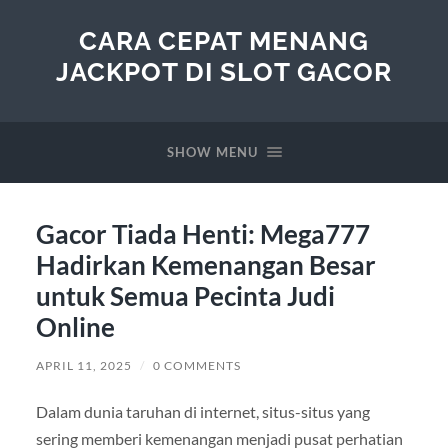
CARA CEPAT MENANG
JACKPOT DI SLOT GACOR
SHOW MENU
Gacor Tiada Henti: Mega777
Hadirkan Kemenangan Besar
untuk Semua Pecinta Judi
Online
APRIL 11, 2025
/
0 COMMENTS
Dalam dunia taruhan di internet, situs-situs yang
sering memberi kemenangan menjadi pusat perhatian