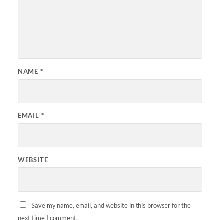
NAME
*
EMAIL
*
WEBSITE
Save my name, email, and website in this browser for the
next time I comment.