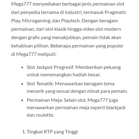
Mega777 menyediakan berbagai jenis permainan slot
dari penyedia ternama di industri, termasuk Pragmatic
Play, Microgaming, dan Playtech. Dengan beragam
permainan, dari slot klasik hingga video slot modern
dengan grafis yang menakjubkan, pemain tidak akan
kehabisan pilihan. Beberapa permainan yang populer
di Mega777 meliputi:
Slot Jackpot Progresif: Memberikan peluang
untuk memenangkan hadiah besar.
Slot Tematik: Menawarkan beragam tema
menarik yang sesuai dengan minat para pemain.
Permainan Meja: Selain slot, Mega777 juga
menawarkan permainan meja seperti blackjack
dan roulette.
Tingkat RTP yang Tinggi