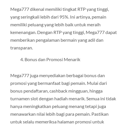
Mega777 dikenal memiliki tingkat RTP yang tinggi,
yang seringkali lebih dari 95%. Ini artinya, pemain
memiliki peluang yang lebih baik untuk meraih
kemenangan. Dengan RTP yang tinggi, Mega777 dapat
memberikan pengalaman bermain yang adil dan
transparan.
Bonus dan Promosi Menarik
Mega777 juga menyediakan berbagai bonus dan
promosi yang bermanfaat bagi pemain. Mulai dari
bonus pendaftaran, cashback mingguan, hingga
turnamen slot dengan hadiah menarik. Semua ini tidak
hanya meningkatkan peluang menang tetapi juga
menawarkan nilai lebih bagi para pemain. Pastikan
untuk selalu memeriksa halaman promosi untuk