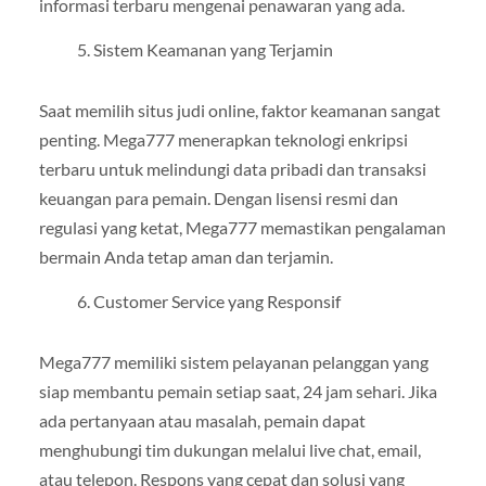
informasi terbaru mengenai penawaran yang ada.
Sistem Keamanan yang Terjamin
Saat memilih situs judi online, faktor keamanan sangat
penting. Mega777 menerapkan teknologi enkripsi
terbaru untuk melindungi data pribadi dan transaksi
keuangan para pemain. Dengan lisensi resmi dan
regulasi yang ketat, Mega777 memastikan pengalaman
bermain Anda tetap aman dan terjamin.
Customer Service yang Responsif
Mega777 memiliki sistem pelayanan pelanggan yang
siap membantu pemain setiap saat, 24 jam sehari. Jika
ada pertanyaan atau masalah, pemain dapat
menghubungi tim dukungan melalui live chat, email,
atau telepon. Respons yang cepat dan solusi yang