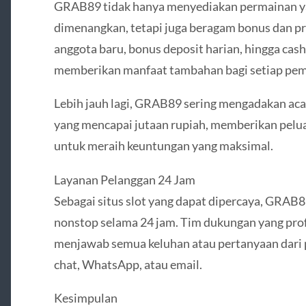
GRAB89 tidak hanya menyediakan permainan 
dimenangkan, tetapi juga beragam bonus dan p
anggota baru, bonus deposit harian, hingga ca
memberikan manfaat tambahan bagi setiap pem
Lebih jauh lagi, GRAB89 sering mengadakan aca
yang mencapai jutaan rupiah, memberikan pelua
untuk meraih keuntungan yang maksimal.
Layanan Pelanggan 24 Jam
Sebagai situs slot yang dapat dipercaya, GRA
nonstop selama 24 jam. Tim dukungan yang pro
menjawab semua keluhan atau pertanyaan dari p
chat, WhatsApp, atau email.
Kesimpulan