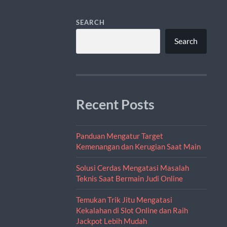
SEARCH
Search
Recent Posts
Panduan Mengatur Target
Kemenangan dan Kerugian Saat Main
Solusi Cerdas Mengatasi Masalah
Teknis Saat Bermain Judi Online
Temukan Trik Jitu Mengatasi
Kekalahan di Slot Online dan Raih
Jackpot Lebih Mudah