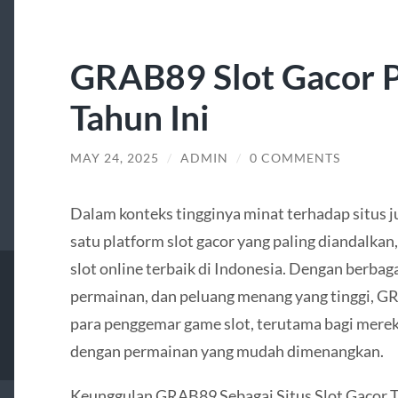
GRAB89 Slot Gacor Pa
Tahun Ini
MAY 24, 2025
/
ADMIN
/
0 COMMENTS
Dalam konteks tingginya minat terhadap situs j
satu platform slot gacor yang paling diandalk
slot online terbaik di Indonesia. Dengan berbaga
permainan, dan peluang menang yang tinggi, GR
para penggemar game slot, terutama bagi merek
dengan permainan yang mudah dimenangkan.
Keunggulan GRAB89 Sebagai Situs Slot Gacor 