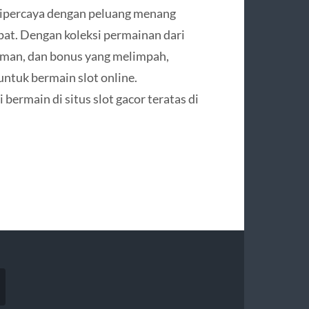
 dipercaya dengan peluang menang
at. Dengan koleksi permainan dari
aman, dan bonus yang melimpah,
ntuk bermain slot online.
bermain di situs slot gacor teratas di