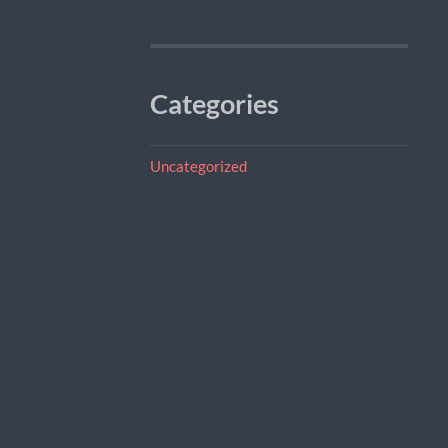
Categories
Uncategorized