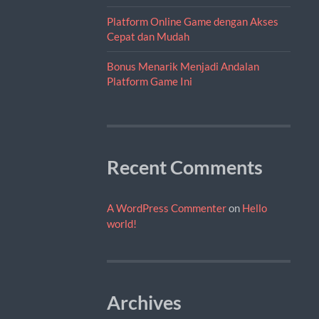
Platform Online Game dengan Akses
Cepat dan Mudah
Bonus Menarik Menjadi Andalan
Platform Game Ini
Recent Comments
A WordPress Commenter
on
Hello
world!
Archives