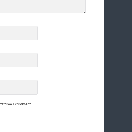
ext time I comment.