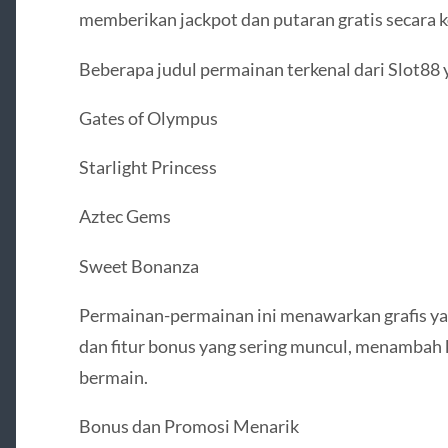
memberikan jackpot dan putaran gratis secara k
Beberapa judul permainan terkenal dari Slot88
Gates of Olympus
Starlight Princess
Aztec Gems
Sweet Bonanza
Permainan-permainan ini menawarkan grafis yan
dan fitur bonus yang sering muncul, menambah
bermain.
Bonus dan Promosi Menarik