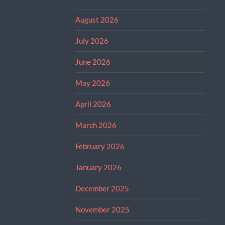
August 2026
July 2026
June 2026
May 2026
April 2026
March 2026
February 2026
January 2026
December 2025
November 2025