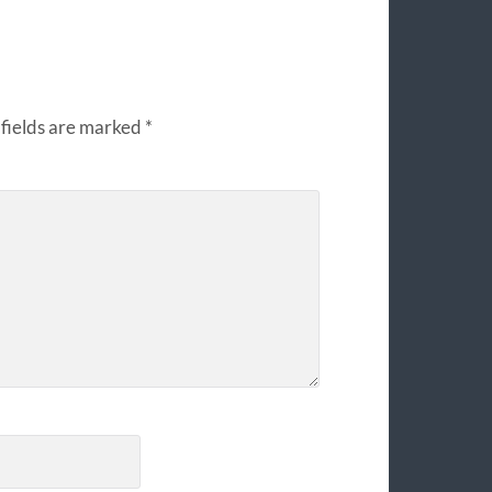
fields are marked
*