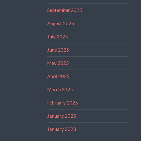
September 2025
August 2025
July 2025
June 2025
May 2025
April 2025
March 2025
February 2025
January 2025
January 2023