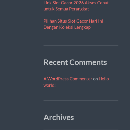
Link Slot Gacor 2026 Akses Cepat
untuk Semua Perangkat
Pilihan Situs Slot Gacor Hari Ini
Dengan Koleksi Lengkap
Recent Comments
A WordPress Commenter
on
Hello
world!
Archives