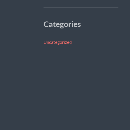
Categories
Uncategorized