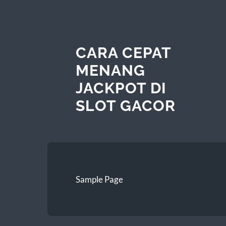
CARA CEPAT
MENANG
JACKPOT DI
SLOT GACOR
Sample Page