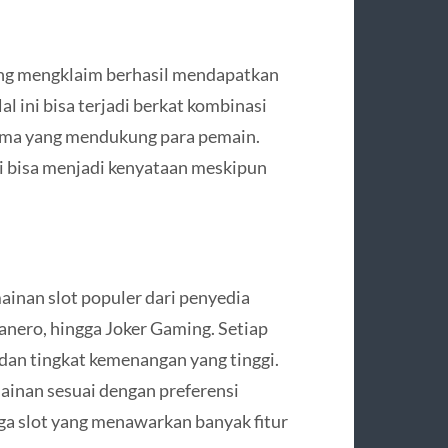
ng mengklaim berhasil mendapatkan
l ini bisa terjadi berkat kombinasi
oritma yang mendukung para pemain.
pi bisa menjadi kenyataan meskipun
nan slot populer dari penyedia
anero, hingga Joker Gaming. Setiap
 dan tingkat kemenangan yang tinggi.
inan sesuai dengan preferensi
ngga slot yang menawarkan banyak fitur