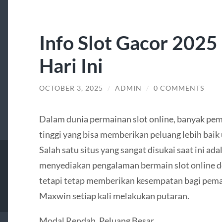
Info Slot Gacor 2025
Hari Ini
OCTOBER 3, 2025
/
ADMIN
/
0 COMMENTS
Dalam dunia permainan slot online, banyak pem
tinggi yang bisa memberikan peluang lebih ba
Salah satu situs yang sangat disukai saat ini ad
menyediakan pengalaman bermain slot online d
tetapi tetap memberikan kesempatan bagi pema
Maxwin setiap kali melakukan putaran.
Modal Rendah, Peluang Besar