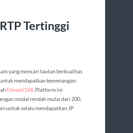
 RTP Tertinggi
ain yang mencari tautan berkualitas
ik untuk mendapatkan kemenangan.
alah
Dinasti168
. Platform ini
engan modal rendah mulai dari 200,
in untuk selalu mendapatkan JP