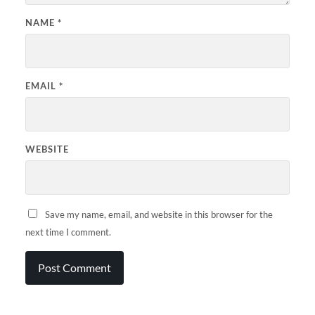
NAME
*
EMAIL
*
WEBSITE
Save my name, email, and website in this browser for the
next time I comment.