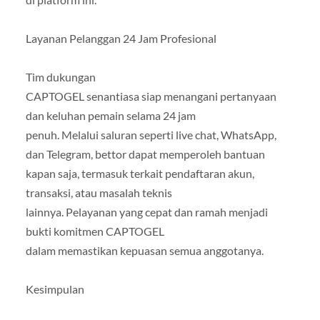
Layanan Pelanggan 24 Jam Profesional
Tim dukungan
CAPTOGEL senantiasa siap menangani pertanyaan
dan keluhan pemain selama 24 jam
penuh. Melalui saluran seperti live chat, WhatsApp,
dan Telegram, bettor dapat memperoleh bantuan
kapan saja, termasuk terkait pendaftaran akun,
transaksi, atau masalah teknis
lainnya. Pelayanan yang cepat dan ramah menjadi
bukti komitmen CAPTOGEL
dalam memastikan kepuasan semua anggotanya.
Kesimpulan