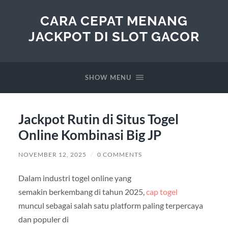
CARA CEPAT MENANG
JACKPOT DI SLOT GACOR
SHOW MENU
Jackpot Rutin di Situs Togel
Online Kombinasi Big JP
NOVEMBER 12, 2025
/
0 COMMENTS
Dalam industri togel online yang
semakin berkembang di tahun 2025,
cap togel
muncul sebagai salah satu platform paling terpercaya
dan populer di