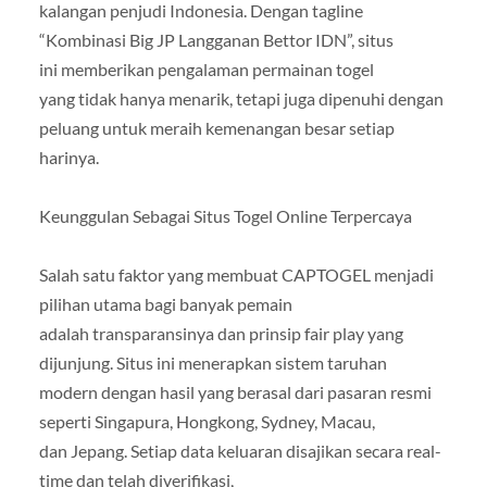
kalangan penjudi Indonesia. Dengan tagline
“Kombinasi Big JP Langganan Bettor IDN”, situs
ini memberikan pengalaman permainan togel
yang tidak hanya menarik, tetapi juga dipenuhi dengan
peluang untuk meraih kemenangan besar setiap
harinya.
Keunggulan Sebagai Situs Togel Online Terpercaya
Salah satu faktor yang membuat CAPTOGEL menjadi
pilihan utama bagi banyak pemain
adalah transparansinya dan prinsip fair play yang
dijunjung. Situs ini menerapkan sistem taruhan
modern dengan hasil yang berasal dari pasaran resmi
seperti Singapura, Hongkong, Sydney, Macau,
dan Jepang. Setiap data keluaran disajikan secara real-
time dan telah diverifikasi,