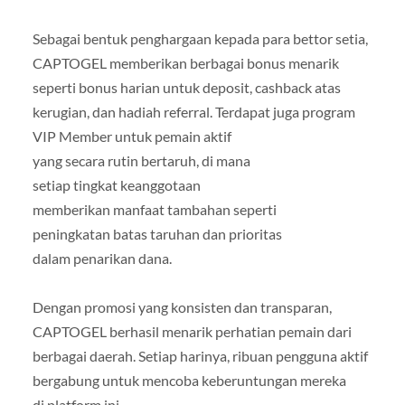
Sebagai bentuk penghargaan kepada para bettor setia,
CAPTOGEL memberikan berbagai bonus menarik
seperti bonus harian untuk deposit, cashback atas
kerugian, dan hadiah referral. Terdapat juga program
VIP Member untuk pemain aktif
yang secara rutin bertaruh, di mana
setiap tingkat keanggotaan
memberikan manfaat tambahan seperti
peningkatan batas taruhan dan prioritas
dalam penarikan dana.
Dengan promosi yang konsisten dan transparan,
CAPTOGEL berhasil menarik perhatian pemain dari
berbagai daerah. Setiap harinya, ribuan pengguna aktif
bergabung untuk mencoba keberuntungan mereka
di platform ini.