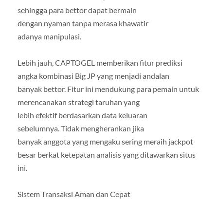
sehingga para bettor dapat bermain
dengan nyaman tanpa merasa khawatir
adanya manipulasi.
Lebih jauh, CAPTOGEL memberikan fitur prediksi
angka kombinasi Big JP yang menjadi andalan
banyak bettor. Fitur ini mendukung para pemain untuk
merencanakan strategi taruhan yang
lebih efektif berdasarkan data keluaran
sebelumnya. Tidak mengherankan jika
banyak anggota yang mengaku sering meraih jackpot
besar berkat ketepatan analisis yang ditawarkan situs
ini.
Sistem Transaksi Aman dan Cepat