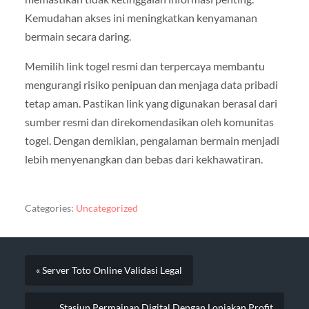
Kemudahan akses ini meningkatkan kenyamanan
bermain secara daring.
Memilih link togel resmi dan terpercaya membantu
mengurangi risiko penipuan dan menjaga data pribadi
tetap aman. Pastikan link yang digunakan berasal dari
sumber resmi dan direkomendasikan oleh komunitas
togel. Dengan demikian, pengalaman bermain menjadi
lebih menyenangkan dan bebas dari kekhawatiran.
Categories:
Uncategorized
« Server Toto Online Validasi Legal
Stasiun Permainan Digital Dengan Lonjakan Profit