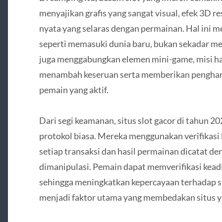
menyajikan grafis yang sangat visual, efek 3D r
nyata yang selaras dengan permainan. Hal ini m
seperti memasuki dunia baru, bukan sekadar me
juga menggabungkan elemen mini-game, misi har
menambah keseruan serta memberikan penghar
pemain yang aktif.
Dari segi keamanan, situs slot gacor di tahun 
protokol biasa. Mereka menggunakan verifikas
setiap transaksi dan hasil permainan dicatat de
dimanipulasi. Pemain dapat memverifikasi kead
sehingga meningkatkan kepercayaan terhadap si
menjadi faktor utama yang membedakan situs yan