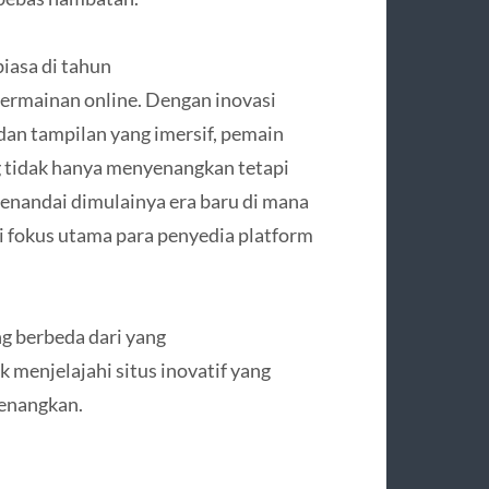
biasa di tahun
ermainan online. Dengan inovasi
dan tampilan yang imersif, pemain
 tidak hanya menyenangkan tetapi
enandai dimulainya era baru di mana
i fokus utama para penyedia platform
g berbeda dari yang
 menjelajahi situs inovatif yang
yenangkan.