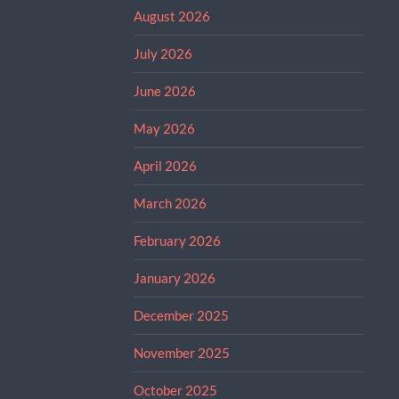
August 2026
July 2026
June 2026
May 2026
April 2026
March 2026
February 2026
January 2026
December 2025
November 2025
October 2025