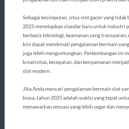
Sebagai kesimpulan, situs slot gacor yang tidak 
2025 menetapkan standar baru untuk industri p
berbasis teknologi, keamanan yang transparan, 
kini dapat menikmati pengalaman bermain yang
juga lebih menguntungkan. Perkembangan ini m
kreativitas, kecepatan, dan kenyamanan menjad
slot modern.
Jika Anda mencari pengalaman bermain slot yan
biasa, tahun 2025 adalah waktu yang tepat untuk
menawarkan sensasi yang lebih segar dan men