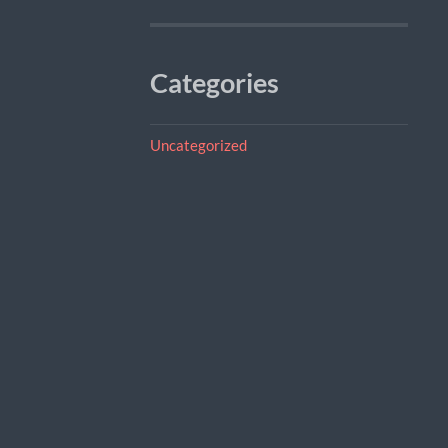
Categories
Uncategorized