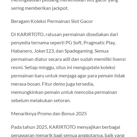
sering memberikan jackpot.
Beragam Koleksi Permainan Slot Gacor
Di KARIRTOTO, ratusan permainan disediakan dari
penyedia ternama seperti PG Soft, Pragmatic Play,
Habanero, Joker123, dan Spadegaming. Semua
permainan diatur secara adil dan sudah memiliki lisensi
resmi. Setiap minggu, situs ini mengupdate koleksi
permainan baru untuk menjaga agar para pemain tidak
merasa bosan. Fitur demo juga tersedia,
memungkinkan pemain untuk mencoba permainan
sebelum melakukan setoran.
Menariknya Promo dan Bonus 2025
Pada tahun 2025, KARIRTOTO menyajikan berbagai
penawaran menarik bagi semua anggotanya, baik yang