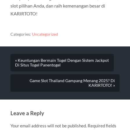
slot pilihan Anda, dan raih kemenangan besar di
KARIRTOTO!
Categories:
Uncategorized
« Keuntungan Bermain Togel Dengan Sistem Jackpot
Di Situs Togel Panentogel
Game Slot Thailand Gampang Menang 2025? Di
KARIRTOTO! »
Leave a Reply
Your email address will not be published.
Required fields