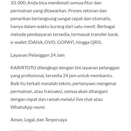
10. 000, Anda bisa menikmati semua fitur dan
permainan yang ditawarkan. Proses setoran dan
penarikan berlangsung sangat cepat dan otomatis,
hanya dalam waktu kurang dari satu menit. Berbagai
metode pembayaran tersedia, termasuk transfer bank,
e-wallet (DANA, OVO, GOPAY), hingga QRIS.
Layanan Pelanggan 24 Jam
KARIRTOTO dilengkapi dengan tim layanan pelanggan
yang profesional, tersedia 24 jam untuk membantu.
Baik itu terkait masalah teknis, pertanyaan mengenai
permainan, atau transaksi, semua akan ditangani
dengan cepat dan ramah melalui live chat atau
WhatsApp resmi.
Aman, Legal, dan Terpercaya