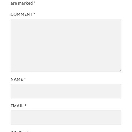
are marked
*
COMMENT
*
NAME
*
EMAIL
*