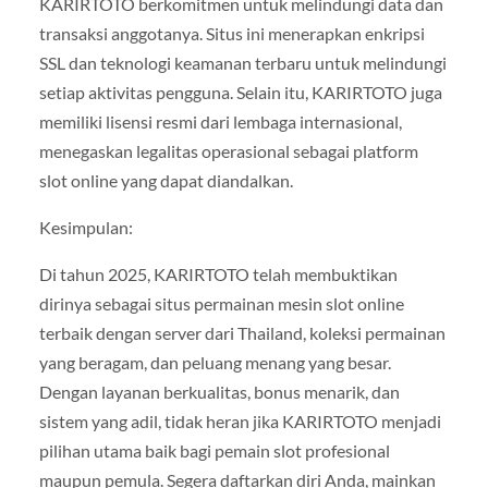
KARIRTOTO berkomitmen untuk melindungi data dan
transaksi anggotanya. Situs ini menerapkan enkripsi
SSL dan teknologi keamanan terbaru untuk melindungi
setiap aktivitas pengguna. Selain itu, KARIRTOTO juga
memiliki lisensi resmi dari lembaga internasional,
menegaskan legalitas operasional sebagai platform
slot online yang dapat diandalkan.
Kesimpulan:
Di tahun 2025, KARIRTOTO telah membuktikan
dirinya sebagai situs permainan mesin slot online
terbaik dengan server dari Thailand, koleksi permainan
yang beragam, dan peluang menang yang besar.
Dengan layanan berkualitas, bonus menarik, dan
sistem yang adil, tidak heran jika KARIRTOTO menjadi
pilihan utama baik bagi pemain slot profesional
maupun pemula. Segera daftarkan diri Anda, mainkan