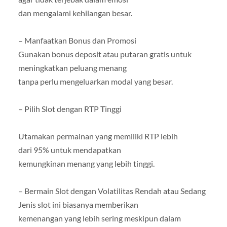
dan mengalami kehilangan besar.
– Manfaatkan Bonus dan Promosi
Gunakan bonus deposit atau putaran gratis untuk
meningkatkan peluang menang
tanpa perlu mengeluarkan modal yang besar.
– Pilih Slot dengan RTP Tinggi
Utamakan permainan yang memiliki RTP lebih
dari 95% untuk mendapatkan
kemungkinan menang yang lebih tinggi.
– Bermain Slot dengan Volatilitas Rendah atau Sedang
Jenis slot ini biasanya memberikan
kemenangan yang lebih sering meskipun dalam