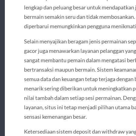
lengkap dan peluang besar untuk mendapatkan
bermain semakin seru dan tidak membosankan. I
diperbarui memungkinkan pengguna menikmati l
Selain menyajikan beragam jenis permainan seper
gacor juga menawarkan layanan pelanggan yang r
sangat membantu pemain dalam mengatasi berba
bertransaksi maupun bermain. Sistem keamana
semua data dan keuangan tetap terjaga dengan 
menarik sering diberikan untuk meningkatkan
nilai tambah dalam setiap sesi permainan. Den
layanan, situs ini tetap menjadi pilihan utama 
sensasi kemenangan besar.
Ketersediaan sistem deposit dan withdraw yan