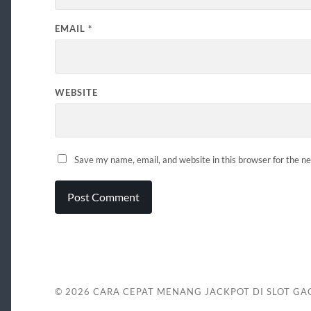
EMAIL
*
WEBSITE
Save my name, email, and website in this browser for the n
© 2026
CARA CEPAT MENANG JACKPOT DI SLOT GA