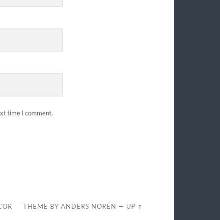
ext time I comment.
COR
THEME BY
ANDERS NORÉN
—
UP ↑