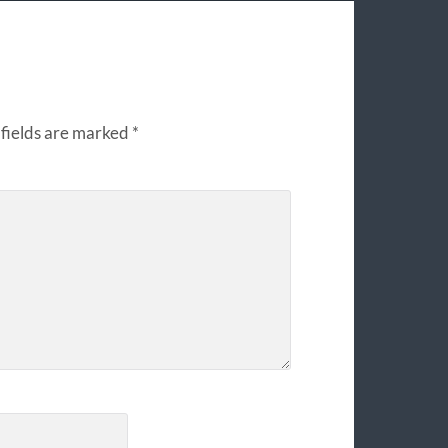
fields are marked
*