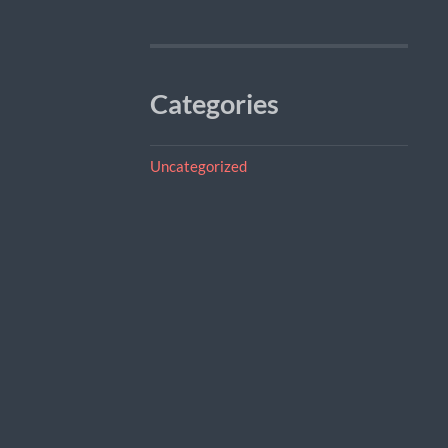
Categories
Uncategorized