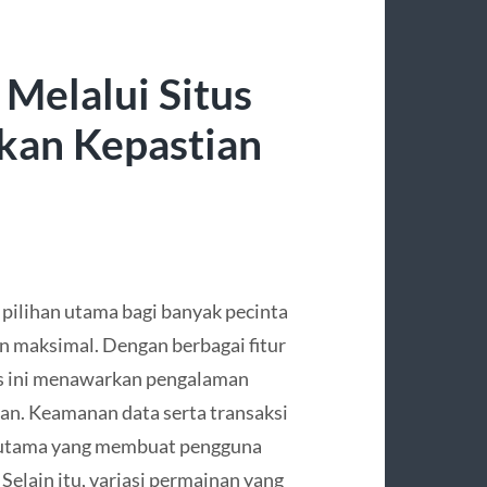
Melalui Situs
kan Kepastian
u pilihan utama bagi banyak pecinta
n maksimal. Dengan berbagai fitur
us ini menawarkan pengalaman
. Keamanan data serta transaksi
n utama yang membuat pengguna
 Selain itu, variasi permainan yang