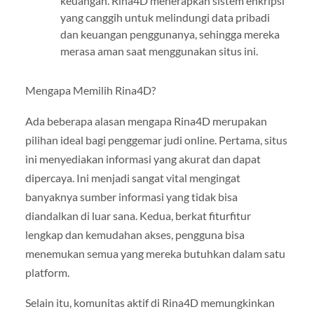
keuangan. Rina4D menerapkan sistem enkripsi
yang canggih untuk melindungi data pribadi
dan keuangan penggunanya, sehingga mereka
merasa aman saat menggunakan situs ini.
Mengapa Memilih Rina4D?
Ada beberapa alasan mengapa Rina4D merupakan
pilihan ideal bagi penggemar judi online. Pertama, situs
ini menyediakan informasi yang akurat dan dapat
dipercaya. Ini menjadi sangat vital mengingat
banyaknya sumber informasi yang tidak bisa
diandalkan di luar sana. Kedua, berkat fiturfitur
lengkap dan kemudahan akses, pengguna bisa
menemukan semua yang mereka butuhkan dalam satu
platform.
Selain itu, komunitas aktif di Rina4D memungkinkan