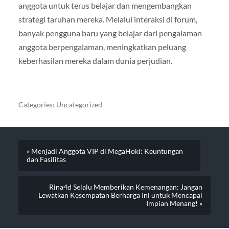
anggota untuk terus belajar dan mengembangkan
strategi taruhan mereka. Melalui interaksi di forum,
banyak pengguna baru yang belajar dari pengalaman
anggota berpengalaman, meningkatkan peluang
keberhasilan mereka dalam dunia perjudian.
Categories:
Uncategorized
« Menjadi Anggota VIP di MegaHoki: Keuntungan
dan Fasilitas
Rina4d Selalu Memberikan Kemenangan: Jangan
Lewatkan Kesempatan Berharga Ini untuk Mencapai
Impian Menang! »