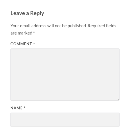
Leave a Reply
Your email address will not be published.
Required fields
are marked
*
COMMENT
*
NAME
*