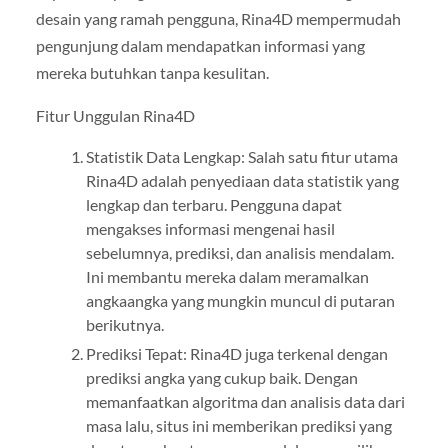
desain yang ramah pengguna, Rina4D mempermudah
pengunjung dalam mendapatkan informasi yang
mereka butuhkan tanpa kesulitan.
Fitur Unggulan Rina4D
Statistik Data Lengkap: Salah satu fitur utama
Rina4D adalah penyediaan data statistik yang
lengkap dan terbaru. Pengguna dapat
mengakses informasi mengenai hasil
sebelumnya, prediksi, dan analisis mendalam.
Ini membantu mereka dalam meramalkan
angkaangka yang mungkin muncul di putaran
berikutnya.
Prediksi Tepat: Rina4D juga terkenal dengan
prediksi angka yang cukup baik. Dengan
memanfaatkan algoritma dan analisis data dari
masa lalu, situs ini memberikan prediksi yang