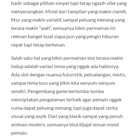
hadir sebagai pilihan simpel tapi tetap ngasih vibe yang
menyenangkan. Mulai dari tampilan yang makin ciamik,
fitur yang makin variatif, sampai peluang menang yang
terasa makin “wah”, semuanya bikin permainan ini
relevan banget buat siapa pun yang pengin hiburan
cepat tapi tetap berkesan.
Salah satu hal yang bikin permainan slot terasa makin
hidup adalah variasi tema yang nggak ada habisnya.
Ada slot dengan nuansa futuristik, petualangan, mistis,
sampai tema lucu yang bikin kita senyum-senyum
sendiri. Pengembang game berlomba-lomba
menciptakan pengalaman terbaik agar pemain nggak
cuma dapat peluang menang, tapi juga dapat cerita
visual yang asyik. Dari yang klasik sampai yang penuh
animasi modern, semuanya bisa dijajal sesuai mood
pemain.