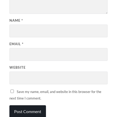
NAME
*
EMAIL
*
WEBSITE
Save my name, email, and website in this browser for the
next time I comment.