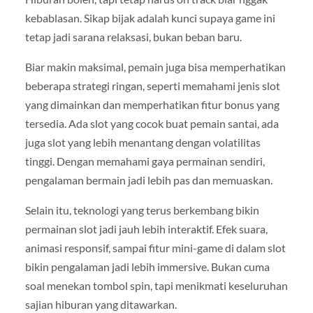
kebablasan. Sikap bijak adalah kunci supaya game ini
tetap jadi sarana relaksasi, bukan beban baru.
Biar makin maksimal, pemain juga bisa memperhatikan
beberapa strategi ringan, seperti memahami jenis slot
yang dimainkan dan memperhatikan fitur bonus yang
tersedia. Ada slot yang cocok buat pemain santai, ada
juga slot yang lebih menantang dengan volatilitas
tinggi. Dengan memahami gaya permainan sendiri,
pengalaman bermain jadi lebih pas dan memuaskan.
Selain itu, teknologi yang terus berkembang bikin
permainan slot jadi jauh lebih interaktif. Efek suara,
animasi responsif, sampai fitur mini-game di dalam slot
bikin pengalaman jadi lebih immersive. Bukan cuma
soal menekan tombol spin, tapi menikmati keseluruhan
sajian hiburan yang ditawarkan.