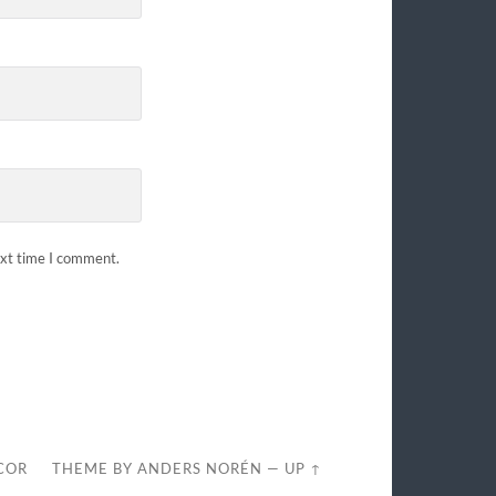
ext time I comment.
COR
THEME BY
ANDERS NORÉN
—
UP ↑