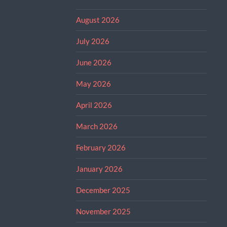
August 2026
July 2026
June 2026
May 2026
April 2026
March 2026
February 2026
January 2026
December 2025
November 2025