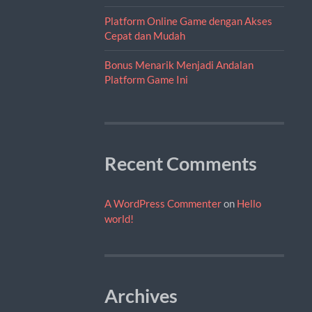
Platform Online Game dengan Akses
Cepat dan Mudah
Bonus Menarik Menjadi Andalan
Platform Game Ini
Recent Comments
A WordPress Commenter
on
Hello
world!
Archives