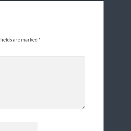
fields are marked
*