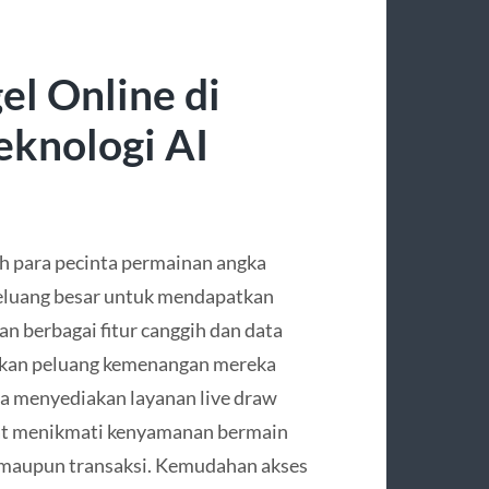
l Online di
eknologi AI
eh para pecinta permainan angka
eluang besar untuk mendapatkan
n berbagai fitur canggih dan data
alkan peluang kemenangan mereka
juga menyediakan layanan live draw
pat menikmati kenyamanan bermain
 maupun transaksi. Kemudahan akses