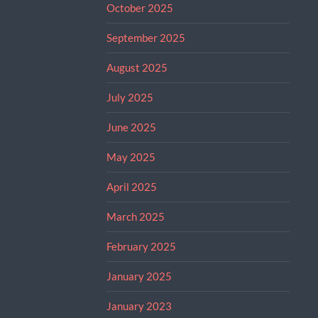
October 2025
September 2025
August 2025
July 2025
June 2025
May 2025
April 2025
March 2025
February 2025
January 2025
January 2023