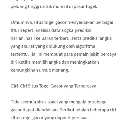
peluang tinggi untuk muncul di pasar togel.
Umumnya, situs togel gacor menyediakan berbagai
fitur seperti analisis data angka, prediksi
harian, hasil keluaran terbaru, serta prediksi angka
yang akurat yang didukung oleh algoritma
tertentu. Hal ini membuat para pemain lebih percaya
diri ketika memilih angka dan meningkatkan
kemungkinan untuk menang.
Ciri-Ciri Situs Togel Gacor yang Terpercaya
Tidak semua situs togel yang mengklaim sebagai
gacor dapat diandalkan. Berikut adalah beberapa ciri
situs togel gacor yang dapat dipercaya: