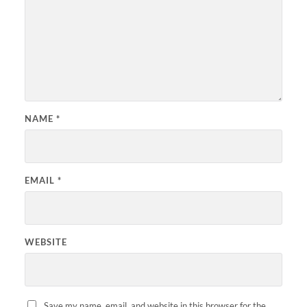
NAME
*
EMAIL
*
WEBSITE
Save my name, email, and website in this browser for the