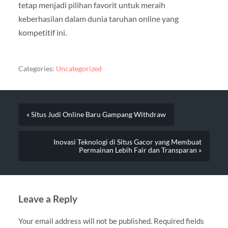
tetap menjadi pilihan favorit untuk meraih
keberhasilan dalam dunia taruhan online yang
kompetitif ini.
Categories:
Uncategorized
« Situs Judi Online Baru Gampang Withdraw
Inovasi Teknologi di Situs Gacor yang Membuat
Permainan Lebih Fair dan Transparan »
Leave a Reply
Your email address will not be published.
Required fields