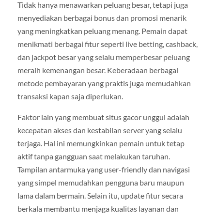
Tidak hanya menawarkan peluang besar, tetapi juga
menyediakan berbagai bonus dan promosi menarik
yang meningkatkan peluang menang. Pemain dapat
menikmati berbagai fitur seperti live betting, cashback,
dan jackpot besar yang selalu memperbesar peluang
meraih kemenangan besar. Keberadaan berbagai
metode pembayaran yang praktis juga memudahkan
transaksi kapan saja diperlukan.
Faktor lain yang membuat situs gacor unggul adalah
kecepatan akses dan kestabilan server yang selalu
terjaga. Hal ini memungkinkan pemain untuk tetap
aktif tanpa gangguan saat melakukan taruhan.
Tampilan antarmuka yang user-friendly dan navigasi
yang simpel memudahkan pengguna baru maupun
lama dalam bermain. Selain itu, update fitur secara
berkala membantu menjaga kualitas layanan dan