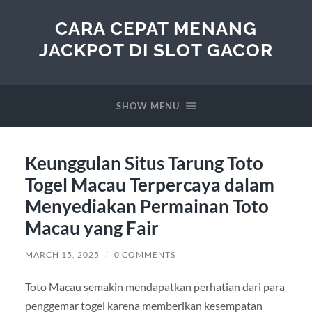
CARA CEPAT MENANG
JACKPOT DI SLOT GACOR
SHOW MENU
Keunggulan Situs Tarung Toto
Togel Macau Terpercaya dalam
Menyediakan Permainan Toto
Macau yang Fair
MARCH 15, 2025
/
0 COMMENTS
Toto Macau semakin mendapatkan perhatian dari para
penggemar togel karena memberikan kesempatan