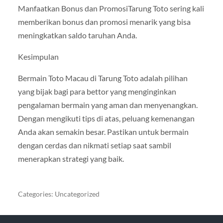
Manfaatkan Bonus dan PromosiTarung Toto sering kali
memberikan bonus dan promosi menarik yang bisa
meningkatkan saldo taruhan Anda.
Kesimpulan
Bermain Toto Macau di Tarung Toto adalah pilihan
yang bijak bagi para bettor yang menginginkan
pengalaman bermain yang aman dan menyenangkan.
Dengan mengikuti tips di atas, peluang kemenangan
Anda akan semakin besar. Pastikan untuk bermain
dengan cerdas dan nikmati setiap saat sambil
menerapkan strategi yang baik.
Categories:
Uncategorized