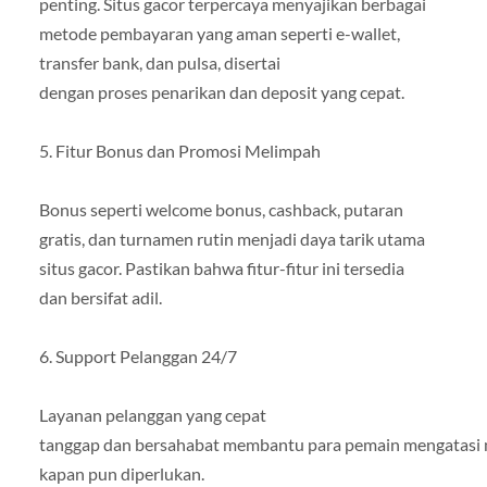
penting. Situs gacor terpercaya menyajikan berbagai
metode pembayaran yang aman seperti e-wallet,
transfer bank, dan pulsa, disertai
dengan proses penarikan dan deposit yang cepat.
5. Fitur Bonus dan Promosi Melimpah
Bonus seperti welcome bonus, cashback, putaran
gratis, dan turnamen rutin menjadi daya tarik utama
situs gacor. Pastikan bahwa fitur-fitur ini tersedia
dan bersifat adil.
6. Support Pelanggan 24/7
Layanan pelanggan yang cepat
tanggap dan bersahabat membantu para pemain mengatasi
kapan pun diperlukan.