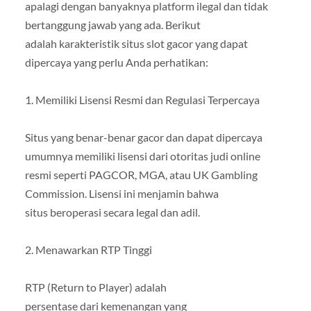
apalagi dengan banyaknya platform ilegal dan tidak
bertanggung jawab yang ada. Berikut
adalah karakteristik situs slot gacor yang dapat
dipercaya yang perlu Anda perhatikan:
1. Memiliki Lisensi Resmi dan Regulasi Terpercaya
Situs yang benar-benar gacor dan dapat dipercaya
umumnya memiliki lisensi dari otoritas judi online
resmi seperti PAGCOR, MGA, atau UK Gambling
Commission. Lisensi ini menjamin bahwa
situs beroperasi secara legal dan adil.
2. Menawarkan RTP Tinggi
RTP (Return to Player) adalah
persentase dari kemenangan yang