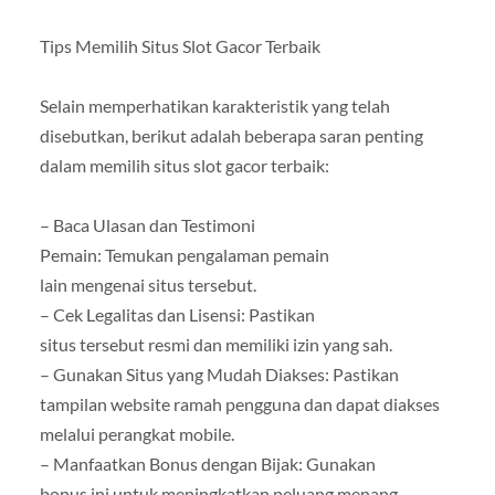
Tips Memilih Situs Slot Gacor Terbaik
Selain memperhatikan karakteristik yang telah
disebutkan, berikut adalah beberapa saran penting
dalam memilih situs slot gacor terbaik:
– Baca Ulasan dan Testimoni
Pemain: Temukan pengalaman pemain
lain mengenai situs tersebut.
– Cek Legalitas dan Lisensi: Pastikan
situs tersebut resmi dan memiliki izin yang sah.
– Gunakan Situs yang Mudah Diakses: Pastikan
tampilan website ramah pengguna dan dapat diakses
melalui perangkat mobile.
– Manfaatkan Bonus dengan Bijak: Gunakan
bonus ini untuk meningkatkan peluang menang