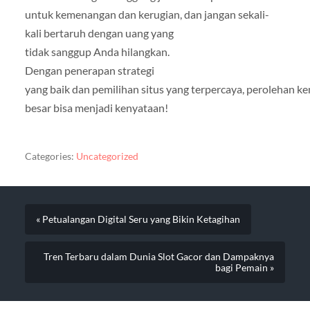
untuk kemenangan dan kerugian, dan jangan sekali-
kali bertaruh dengan uang yang
tidak sanggup Anda hilangkan.
Dengan penerapan strategi
yang baik dan pemilihan situs yang terpercaya, perolehan 
besar bisa menjadi kenyataan!
Categories:
Uncategorized
« Petualangan Digital Seru yang Bikin Ketagihan
Tren Terbaru dalam Dunia Slot Gacor dan Dampaknya
bagi Pemain »