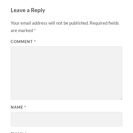
Leave a Reply
Your email address will not be published.
Required fields
are marked
*
COMMENT
*
NAME
*