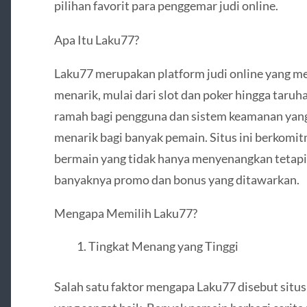
pilihan favorit para penggemar judi online.
Apa Itu Laku77?
Laku77 merupakan platform judi online yang 
menarik, mulai dari slot dan poker hingga taru
ramah bagi pengguna dan sistem keamanan yang
menarik bagi banyak pemain. Situs ini berkom
bermain yang tidak hanya menyenangkan tetapi
banyaknya promo dan bonus yang ditawarkan.
Mengapa Memilih Laku77?
Tingkat Menang yang Tinggi
Salah satu faktor mengapa Laku77 disebut situ