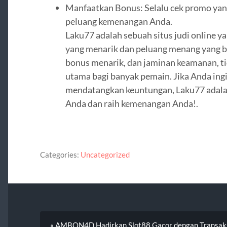
Manfaatkan Bonus: Selalu cek promo ya
peluang kemenangan Anda.
Laku77 adalah sebuah situs judi online
yang menarik dan peluang menang yang 
bonus menarik, dan jaminan keamanan, ti
utama bagi banyak pemain. Jika Anda ing
mendatangkan keuntungan, Laku77 adalah
Anda dan raih kemenangan Anda!.
Categories:
Uncategorized
« AMBON4D Hadirkan Slot88 Gacor dengan Transaks