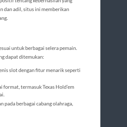
positif tentang keberhasilan yang
 dan adil, situs ini memberikan
ang.
suai untuk berbagai selera pemain.
ng dapat ditemukan:
enis slot dengan fitur menarik seperti
i format, termasuk Texas Hold’em
i.
 pada berbagai cabang olahraga,