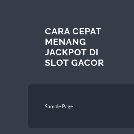
CARA CEPAT
MENANG
JACKPOT DI
SLOT GACOR
Sample Page