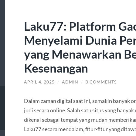
Laku77: Platform Ga
Menyelami Dunia Pe
yang Menawarkan B
Kesenangan
APRIL 4, 2025
/
ADMIN
/
0 COMMENTS
Dalam zaman digital saat ini, semakin banyak o
judi secara online. Salah satu situs yang banyak
dikenal sebagai tempat yang mudah memberikan 
Laku77 secara mendalam, fitur-fitur yang ditaw