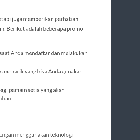
etapi juga memberikan perhatian
in. Berikut adalah beberapa promo
saat Anda mendaftar dan melakukan
mo menarik yang bisa Anda gunakan
agi pemain setia yang akan
ahan.
dengan menggunakan teknologi