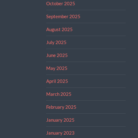
October 2025
September 2025
August 2025
July 2025
June 2025
May 2025
April 2025
March 2025
February 2025
January 2025
January 2023