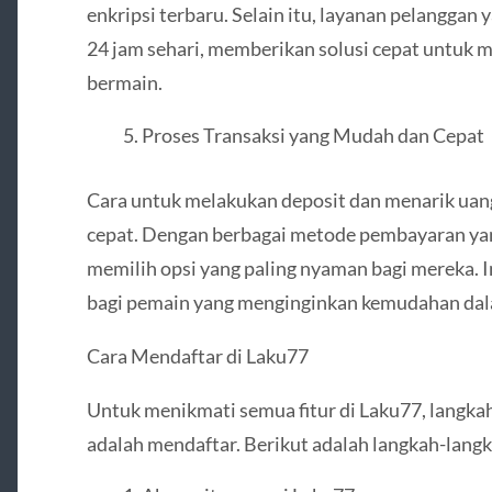
enkripsi terbaru. Selain itu, layanan pelangga
24 jam sehari, memberikan solusi cepat untuk 
bermain.
Proses Transaksi yang Mudah dan Cepat
Cara untuk melakukan deposit dan menarik uan
cepat. Dengan berbagai metode pembayaran yan
memilih opsi yang paling nyaman bagi mereka. In
bagi pemain yang menginginkan kemudahan dal
Cara Mendaftar di Laku77
Untuk menikmati semua fitur di Laku77, langka
adalah mendaftar. Berikut adalah langkah-lang