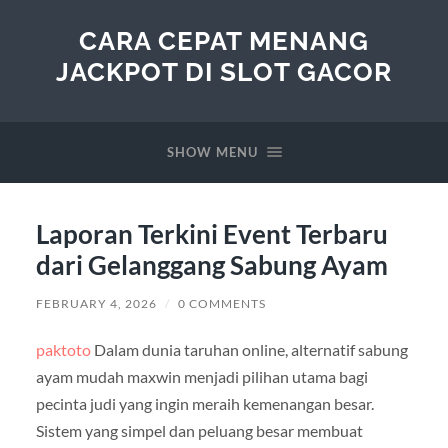
CARA CEPAT MENANG
JACKPOT DI SLOT GACOR
SHOW MENU
Laporan Terkini Event Terbaru
dari Gelanggang Sabung Ayam
FEBRUARY 4, 2026
/
0 COMMENTS
paktoto
Dalam dunia taruhan online, alternatif sabung
ayam mudah maxwin menjadi pilihan utama bagi
pecinta judi yang ingin meraih kemenangan besar.
Sistem yang simpel dan peluang besar membuat