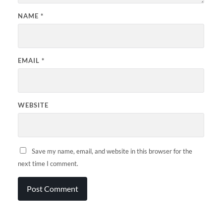
NAME
*
EMAIL
*
WEBSITE
Save my name, email, and website in this browser for the
next time I comment.