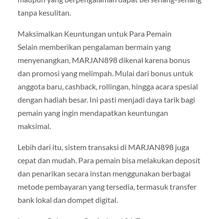
tanpa kesulitan.
Maksimalkan Keuntungan untuk Para Pemain
Selain memberikan pengalaman bermain yang
menyenangkan, MARJAN898 dikenal karena bonus
dan promosi yang melimpah. Mulai dari bonus untuk
anggota baru, cashback, rollingan, hingga acara spesial
dengan hadiah besar. Ini pasti menjadi daya tarik bagi
pemain yang ingin mendapatkan keuntungan
maksimal.
Lebih dari itu, sistem transaksi di MARJAN898 juga
cepat dan mudah. Para pemain bisa melakukan deposit
dan penarikan secara instan menggunakan berbagai
metode pembayaran yang tersedia, termasuk transfer
bank lokal dan dompet digital.