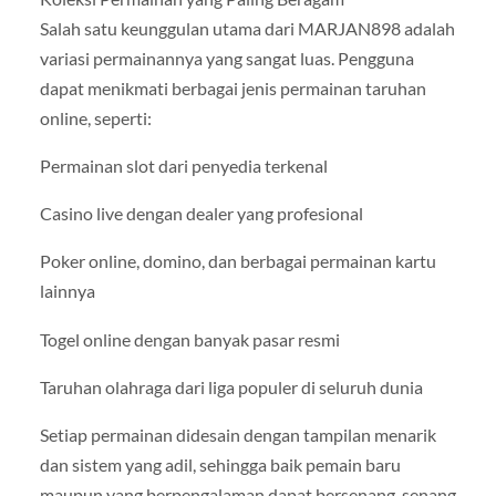
Salah satu keunggulan utama dari MARJAN898 adalah
variasi permainannya yang sangat luas. Pengguna
dapat menikmati berbagai jenis permainan taruhan
online, seperti:
Permainan slot dari penyedia terkenal
Casino live dengan dealer yang profesional
Poker online, domino, dan berbagai permainan kartu
lainnya
Togel online dengan banyak pasar resmi
Taruhan olahraga dari liga populer di seluruh dunia
Setiap permainan didesain dengan tampilan menarik
dan sistem yang adil, sehingga baik pemain baru
maupun yang berpengalaman dapat bersenang-senang