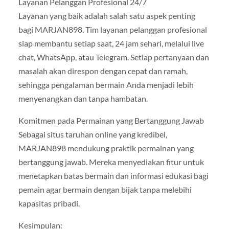
Layanan Pelanggan Profesional 24/7
Layanan yang baik adalah salah satu aspek penting
bagi MARJAN898. Tim layanan pelanggan profesional
siap membantu setiap saat, 24 jam sehari, melalui live
chat, WhatsApp, atau Telegram. Setiap pertanyaan dan
masalah akan direspon dengan cepat dan ramah,
sehingga pengalaman bermain Anda menjadi lebih
menyenangkan dan tanpa hambatan.
Komitmen pada Permainan yang Bertanggung Jawab
Sebagai situs taruhan online yang kredibel,
MARJAN898 mendukung praktik permainan yang
bertanggung jawab. Mereka menyediakan fitur untuk
menetapkan batas bermain dan informasi edukasi bagi
pemain agar bermain dengan bijak tanpa melebihi
kapasitas pribadi.
Kesimpulan: