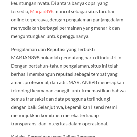
keuntungan nyata. Di antara banyak opsi yang
tersedia,
Marjan898
muncul sebagai situs taruhan
online terpercaya, dengan pengalaman panjang dalam
menyediakan berbagai permainan yang menarik dan
menguntungkan untuk penggunanya.
Pengalaman dan Reputasi yang Terbukti
MARJAN898 bukanlah pendatang baru di industri ini.
Dengan bertahun-tahun pengalaman, situs ini telah
berhasil membangun reputasi sebagai tempat yang
aman, profesional, dan adil. MARJAN898 menerapkan
teknologi keamanan canggih untuk memastikan bahwa
semua transaksi dan data pengguna terlindungi
dengan baik. Selanjutnya, kepemilikan lisensi resmi
menunjukkan komitmen mereka terhadap
transparansi dan integritas dalam operasional.
Koleksi Permainan yang Paling Beragam