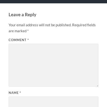
Leave a Reply
Your email address will not be published.
Required fields
are marked
*
COMMENT
*
NAME
*