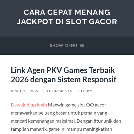
CARA CEPAT MENANG
JACKPOT DI SLOT GACOR
SHOW MENU
Link Agen PKV Games Terbaik
2026 dengan Sistem Responsif
APRIL 18, 2026
/
0 COMMENTS
/
STICKY
Dewajudiqq login
Maxwin game slot QQ gacor
menawarkan peluang besar untuk pemain yang
mencari kemenangan maksimal. Dengan fitur unik dan
tampilan menarik, game ini mampu meningkatkan