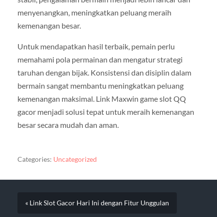
menyenangkan, meningkatkan peluang meraih
kemenangan besar.
Untuk mendapatkan hasil terbaik, pemain perlu
memahami pola permainan dan mengatur strategi
taruhan dengan bijak. Konsistensi dan disiplin dalam
bermain sangat membantu meningkatkan peluang
kemenangan maksimal. Link Maxwin game slot QQ
gacor menjadi solusi tepat untuk meraih kemenangan
besar secara mudah dan aman.
Categories:
Uncategorized
« Link Slot Gacor Hari Ini dengan Fitur Unggulan