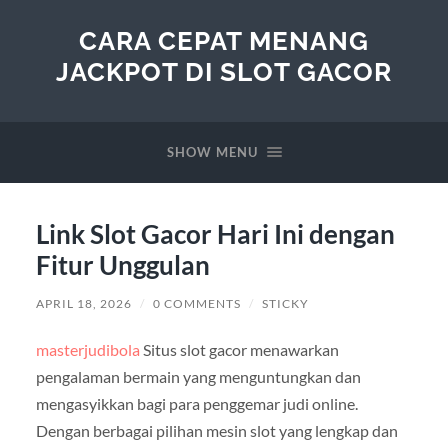
CARA CEPAT MENANG
JACKPOT DI SLOT GACOR
SHOW MENU
Link Slot Gacor Hari Ini dengan
Fitur Unggulan
APRIL 18, 2026
/
0 COMMENTS
/
STICKY
masterjudibola
Situs slot gacor menawarkan
pengalaman bermain yang menguntungkan dan
mengasyikkan bagi para penggemar judi online.
Dengan berbagai pilihan mesin slot yang lengkap dan