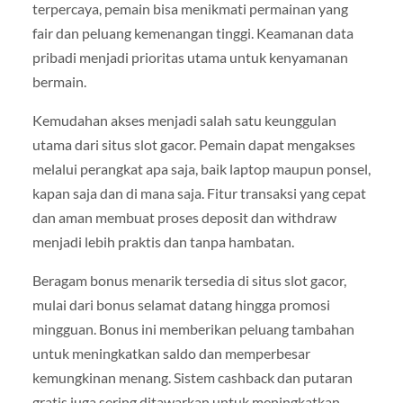
terpercaya, pemain bisa menikmati permainan yang
fair dan peluang kemenangan tinggi. Keamanan data
pribadi menjadi prioritas utama untuk kenyamanan
bermain.
Kemudahan akses menjadi salah satu keunggulan
utama dari situs slot gacor. Pemain dapat mengakses
melalui perangkat apa saja, baik laptop maupun ponsel,
kapan saja dan di mana saja. Fitur transaksi yang cepat
dan aman membuat proses deposit dan withdraw
menjadi lebih praktis dan tanpa hambatan.
Beragam bonus menarik tersedia di situs slot gacor,
mulai dari bonus selamat datang hingga promosi
mingguan. Bonus ini memberikan peluang tambahan
untuk meningkatkan saldo dan memperbesar
kemungkinan menang. Sistem cashback dan putaran
gratis juga sering ditawarkan untuk meningkatkan